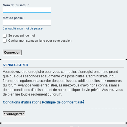
h
Nom d’utilisateur :
e
r
Mot de passe :
c
J’ai oublié mon mot de passe
h
Se souvenir de moi
e
Cacher mon statut en ligne pour cette session
r
S’ENREGISTRER
Vous devez être enregistré pour vous connecter. L’enregistrement ne prend
que quelques secondes et augmente vos possibilités. L’administrateur du
forum peut également accorder des permissions additionnelles aux membres
du forum. Avant de vous enregistrer, assurez-vous d’avoir pris connaissance
de nos conditions d’utilisation et de notre politique de vie privée. Assurez-vous
de bien lire tout le règlement du forum.
Conditions d’utilisation
|
Politique de confidentialité
S’enregistrer