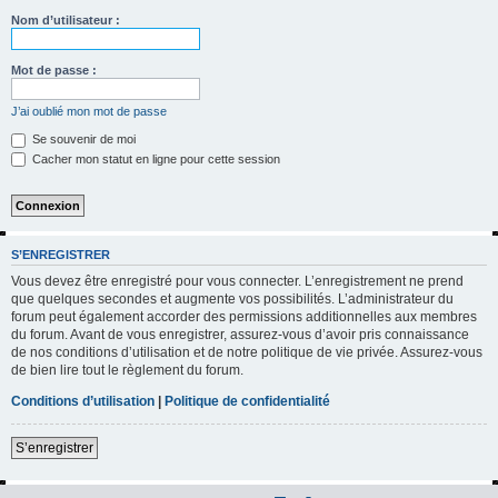
h
Nom d’utilisateur :
e
r
Mot de passe :
c
J’ai oublié mon mot de passe
h
Se souvenir de moi
e
Cacher mon statut en ligne pour cette session
r
S’ENREGISTRER
Vous devez être enregistré pour vous connecter. L’enregistrement ne prend
que quelques secondes et augmente vos possibilités. L’administrateur du
forum peut également accorder des permissions additionnelles aux membres
du forum. Avant de vous enregistrer, assurez-vous d’avoir pris connaissance
de nos conditions d’utilisation et de notre politique de vie privée. Assurez-vous
de bien lire tout le règlement du forum.
Conditions d’utilisation
|
Politique de confidentialité
S’enregistrer