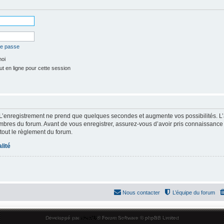
de passe
moi
t en ligne pour cette session
 L’enregistrement ne prend que quelques secondes et augmente vos possibilités. L
res du forum. Avant de vous enregistrer, assurez-vous d’avoir pris connaissance de
 tout le règlement du forum.
lité
Nous contacter
L’équipe du forum
Développé par
phpBB
® Forum Software © phpBB Limited