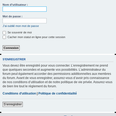
h
Nom d’utilisateur :
e
r
Mot de passe :
c
J’ai oublié mon mot de passe
h
Se souvenir de moi
e
Cacher mon statut en ligne pour cette session
r
S’ENREGISTRER
Vous devez être enregistré pour vous connecter. L’enregistrement ne prend
que quelques secondes et augmente vos possibilités. L’administrateur du
forum peut également accorder des permissions additionnelles aux membres
du forum. Avant de vous enregistrer, assurez-vous d’avoir pris connaissance
de nos conditions d’utilisation et de notre politique de vie privée. Assurez-vous
de bien lire tout le règlement du forum.
Conditions d’utilisation
|
Politique de confidentialité
S’enregistrer