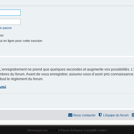
de passe
moi
t en ligne pour cette session
 L’enregistrement ne prend que quelques secondes et augmente vos possibilités. L
res du forum. Avant de vous enregistrer, assurez-vous d’avoir pris connaissance de
 tout le règlement du forum.
lité
Nous contacter
L’équipe du forum
Développé par
phpBB
® Forum Software © phpBB Limited