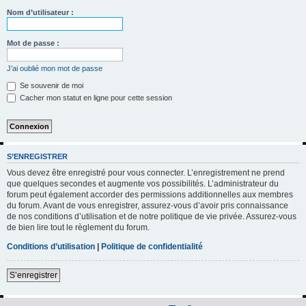
h
Nom d’utilisateur :
e
r
Mot de passe :
c
J’ai oublié mon mot de passe
h
Se souvenir de moi
e
Cacher mon statut en ligne pour cette session
r
S’ENREGISTRER
Vous devez être enregistré pour vous connecter. L’enregistrement ne prend
que quelques secondes et augmente vos possibilités. L’administrateur du
forum peut également accorder des permissions additionnelles aux membres
du forum. Avant de vous enregistrer, assurez-vous d’avoir pris connaissance
de nos conditions d’utilisation et de notre politique de vie privée. Assurez-vous
de bien lire tout le règlement du forum.
Conditions d’utilisation
|
Politique de confidentialité
S’enregistrer