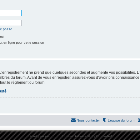
de passe
moi
t en ligne pour cette session
 L’enregistrement ne prend que quelques secondes et augmente vos possibilités. L
res du forum. Avant de vous enregistrer, assurez-vous d’avoir pris connaissance de
 tout le règlement du forum.
lité
Nous contacter
L’équipe du forum
Développé par
phpBB
® Forum Software © phpBB Limited