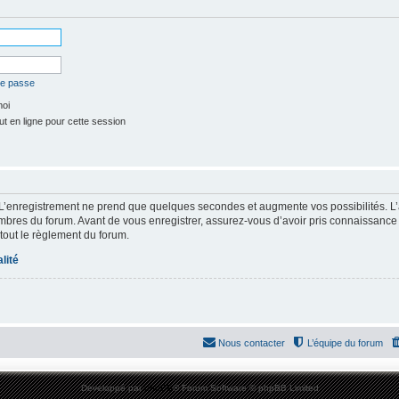
de passe
moi
t en ligne pour cette session
 L’enregistrement ne prend que quelques secondes et augmente vos possibilités. L
res du forum. Avant de vous enregistrer, assurez-vous d’avoir pris connaissance de
 tout le règlement du forum.
lité
Nous contacter
L’équipe du forum
Développé par
phpBB
® Forum Software © phpBB Limited