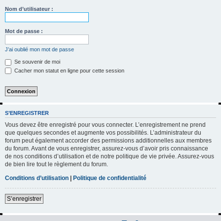
h
Nom d’utilisateur :
e
r
Mot de passe :
c
J’ai oublié mon mot de passe
h
Se souvenir de moi
e
Cacher mon statut en ligne pour cette session
r
S’ENREGISTRER
Vous devez être enregistré pour vous connecter. L’enregistrement ne prend
que quelques secondes et augmente vos possibilités. L’administrateur du
forum peut également accorder des permissions additionnelles aux membres
du forum. Avant de vous enregistrer, assurez-vous d’avoir pris connaissance
de nos conditions d’utilisation et de notre politique de vie privée. Assurez-vous
de bien lire tout le règlement du forum.
Conditions d’utilisation
|
Politique de confidentialité
S’enregistrer