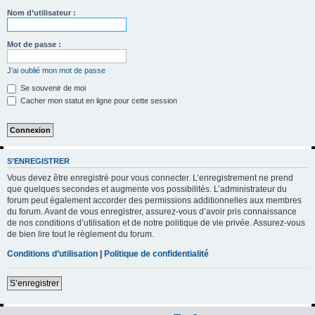
h
Nom d’utilisateur :
e
r
Mot de passe :
c
J’ai oublié mon mot de passe
h
Se souvenir de moi
e
Cacher mon statut en ligne pour cette session
r
S’ENREGISTRER
Vous devez être enregistré pour vous connecter. L’enregistrement ne prend
que quelques secondes et augmente vos possibilités. L’administrateur du
forum peut également accorder des permissions additionnelles aux membres
du forum. Avant de vous enregistrer, assurez-vous d’avoir pris connaissance
de nos conditions d’utilisation et de notre politique de vie privée. Assurez-vous
de bien lire tout le règlement du forum.
Conditions d’utilisation
|
Politique de confidentialité
S’enregistrer