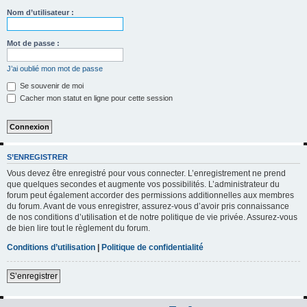
h
Nom d’utilisateur :
e
r
Mot de passe :
c
J’ai oublié mon mot de passe
h
Se souvenir de moi
e
Cacher mon statut en ligne pour cette session
r
S’ENREGISTRER
Vous devez être enregistré pour vous connecter. L’enregistrement ne prend
que quelques secondes et augmente vos possibilités. L’administrateur du
forum peut également accorder des permissions additionnelles aux membres
du forum. Avant de vous enregistrer, assurez-vous d’avoir pris connaissance
de nos conditions d’utilisation et de notre politique de vie privée. Assurez-vous
de bien lire tout le règlement du forum.
Conditions d’utilisation
|
Politique de confidentialité
S’enregistrer