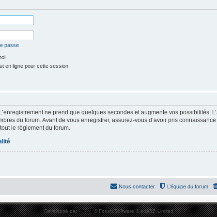
de passe
moi
t en ligne pour cette session
 L’enregistrement ne prend que quelques secondes et augmente vos possibilités. L
res du forum. Avant de vous enregistrer, assurez-vous d’avoir pris connaissance de
 tout le règlement du forum.
lité
Nous contacter
L’équipe du forum
Développé par
phpBB
® Forum Software © phpBB Limited