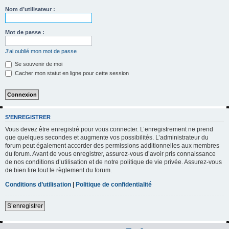
h
Nom d’utilisateur :
e
r
Mot de passe :
c
J’ai oublié mon mot de passe
h
Se souvenir de moi
e
Cacher mon statut en ligne pour cette session
r
S’ENREGISTRER
Vous devez être enregistré pour vous connecter. L’enregistrement ne prend
que quelques secondes et augmente vos possibilités. L’administrateur du
forum peut également accorder des permissions additionnelles aux membres
du forum. Avant de vous enregistrer, assurez-vous d’avoir pris connaissance
de nos conditions d’utilisation et de notre politique de vie privée. Assurez-vous
de bien lire tout le règlement du forum.
Conditions d’utilisation
|
Politique de confidentialité
S’enregistrer