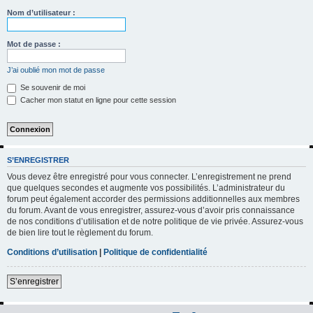
h
Nom d’utilisateur :
e
r
Mot de passe :
c
J’ai oublié mon mot de passe
h
Se souvenir de moi
e
Cacher mon statut en ligne pour cette session
r
S’ENREGISTRER
Vous devez être enregistré pour vous connecter. L’enregistrement ne prend
que quelques secondes et augmente vos possibilités. L’administrateur du
forum peut également accorder des permissions additionnelles aux membres
du forum. Avant de vous enregistrer, assurez-vous d’avoir pris connaissance
de nos conditions d’utilisation et de notre politique de vie privée. Assurez-vous
de bien lire tout le règlement du forum.
Conditions d’utilisation
|
Politique de confidentialité
S’enregistrer