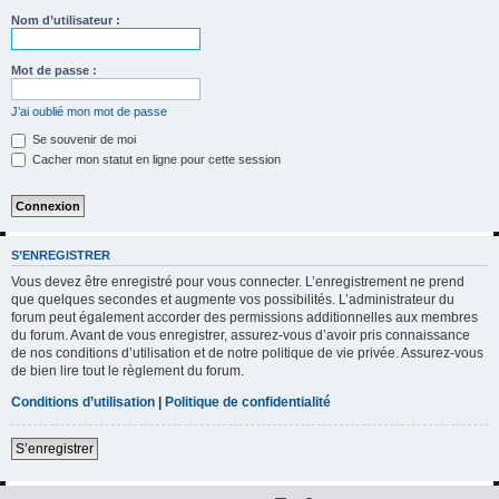
h
Nom d’utilisateur :
e
r
Mot de passe :
c
J’ai oublié mon mot de passe
h
Se souvenir de moi
e
Cacher mon statut en ligne pour cette session
r
S’ENREGISTRER
Vous devez être enregistré pour vous connecter. L’enregistrement ne prend
que quelques secondes et augmente vos possibilités. L’administrateur du
forum peut également accorder des permissions additionnelles aux membres
du forum. Avant de vous enregistrer, assurez-vous d’avoir pris connaissance
de nos conditions d’utilisation et de notre politique de vie privée. Assurez-vous
de bien lire tout le règlement du forum.
Conditions d’utilisation
|
Politique de confidentialité
S’enregistrer