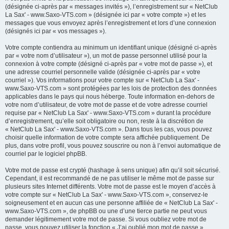
(désignée ci-après par « messages invités »), l’enregistrement sur « NetClub
La Sax' - www.Saxo-VTS.com » (désignée ici par « votre compte ») et les
messages que vous envoyez après l’enregistrement et lors d’une connexion
(désignés ici par « vos messages »).
Votre compte contiendra au minimum un identifiant unique (désigné ci-après
par « votre nom d’utilisateur »), un mot de passe personnel utilisé pour la
connexion à votre compte (désigné ci-après par « votre mot de passe »), et
une adresse courriel personnelle valide (désignée ci-après par « votre
courriel »). Vos informations pour votre compte sur « NetClub La Sax' -
www.Saxo-VTS.com » sont protégées par les lois de protection des données
applicables dans le pays qui nous héberge. Toute information en-dehors de
votre nom d’utilisateur, de votre mot de passe et de votre adresse courriel
requise par « NetClub La Sax' - www.Saxo-VTS.com » durant la procédure
d’enregistrement, qu’elle soit obligatoire ou non, reste à la discrétion de
« NetClub La Sax' - www.Saxo-VTS.com ». Dans tous les cas, vous pouvez
choisir quelle information de votre compte sera affichée publiquement. De
plus, dans votre profil, vous pouvez souscrire ou non à l’envoi automatique de
courriel par le logiciel phpBB.
Votre mot de passe est crypté (hashage à sens unique) afin qu’il soit sécurisé.
Cependant, il est recommandé de ne pas utiliser le même mot de passe sur
plusieurs sites Internet différents. Votre mot de passe est le moyen d’accès à
votre compte sur « NetClub La Sax' - www.Saxo-VTS.com », conservez-le
soigneusement et en aucun cas une personne affiliée de « NetClub La Sax' -
www.Saxo-VTS.com », de phpBB ou une d’une tierce partie ne peut vous
demander légitimement votre mot de passe. Si vous oubliez votre mot de
passe, vous pouvez utiliser la fonction « J’ai oublié mon mot de passe »