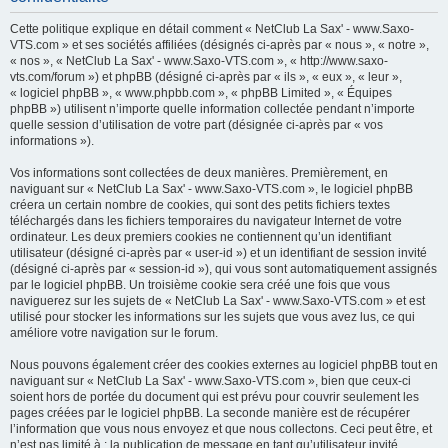
h
Cette politique explique en détail comment « NetClub La Sax' - www.Saxo-
e
VTS.com » et ses sociétés affiliées (désignés ci-après par « nous », « notre »,
« nos », « NetClub La Sax' - www.Saxo-VTS.com », « http://www.saxo-
r
vts.com/forum ») et phpBB (désigné ci-après par « ils », « eux », « leur »,
c
« logiciel phpBB », « www.phpbb.com », « phpBB Limited », « Équipes
phpBB ») utilisent n’importe quelle information collectée pendant n’importe
h
quelle session d’utilisation de votre part (désignée ci-après par « vos
e
informations »).
r
Vos informations sont collectées de deux manières. Premièrement, en
naviguant sur « NetClub La Sax' - www.Saxo-VTS.com », le logiciel phpBB
créera un certain nombre de cookies, qui sont des petits fichiers textes
téléchargés dans les fichiers temporaires du navigateur Internet de votre
ordinateur. Les deux premiers cookies ne contiennent qu’un identifiant
utilisateur (désigné ci-après par « user-id ») et un identifiant de session invité
(désigné ci-après par « session-id »), qui vous sont automatiquement assignés
par le logiciel phpBB. Un troisième cookie sera créé une fois que vous
naviguerez sur les sujets de « NetClub La Sax' - www.Saxo-VTS.com » et est
utilisé pour stocker les informations sur les sujets que vous avez lus, ce qui
améliore votre navigation sur le forum.
Nous pouvons également créer des cookies externes au logiciel phpBB tout en
naviguant sur « NetClub La Sax' - www.Saxo-VTS.com », bien que ceux-ci
soient hors de portée du document qui est prévu pour couvrir seulement les
pages créées par le logiciel phpBB. La seconde manière est de récupérer
l’information que vous nous envoyez et que nous collectons. Ceci peut être, et
n’est pas limité à : la publication de message en tant qu’utilisateur invité