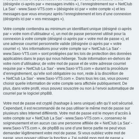
(désignée ci-après par « messages invités »), l’enregistrement sur « NetClub
La Sax' - www.Saxo-VTS.com » (désignée ici par « votre compte ») et les
messages que vous envoyez après l’enregistrement et lors d’une connexion
(désignés ici par « vos messages »).
Votre compte contiendra au minimum un identifiant unique (désigné ci-après
par « votre nom d’utilisateur »), un mot de passe personnel utilisé pour la
connexion à votre compte (désigné ci-après par « votre mot de passe »), et
une adresse courriel personnelle valide (désignée ci-après par « votre
courriel »). Vos informations pour votre compte sur « NetClub La Sax' -
www.Saxo-VTS.com » sont protégées par les lois de protection des données
applicables dans le pays qui nous héberge. Toute information en-dehors de
votre nom d’utilisateur, de votre mot de passe et de votre adresse courriel
requise par « NetClub La Sax' - www.Saxo-VTS.com » durant la procédure
d’enregistrement, qu’elle soit obligatoire ou non, reste à la discrétion de
« NetClub La Sax' - www.Saxo-VTS.com ». Dans tous les cas, vous pouvez
choisir quelle information de votre compte sera affichée publiquement. De
plus, dans votre profil, vous pouvez souscrire ou non à l’envoi automatique de
courriel par le logiciel phpBB.
Votre mot de passe est crypté (hashage à sens unique) afin qu’il soit sécurisé.
Cependant, il est recommandé de ne pas utiliser le même mot de passe sur
plusieurs sites Internet différents. Votre mot de passe est le moyen d’accès à
votre compte sur « NetClub La Sax' - www.Saxo-VTS.com », conservez-le
soigneusement et en aucun cas une personne affiliée de « NetClub La Sax' -
www.Saxo-VTS.com », de phpBB ou une d’une tierce partie ne peut vous
demander légitimement votre mot de passe. Si vous oubliez votre mot de
passe, vous pouvez utiliser la fonction « J’ai oublié mon mot de passe »