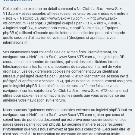
h
Cette politique explique en détail comment « NetClub La Sax' - www.Saxo-
e
VTS.com » et ses sociétés affiliées (désignés ci-après par « nous », « notre »,
« nos », « NetClub La Sax' - www.Saxo-VTS.com », « http://www.saxo-
r
vts.com/forum ») et phpBB (désigné ci-après par « ils », « eux », « leur »,
c
« logiciel phpBB », « www.phpbb.com », « phpBB Limited », « Équipes
phpBB ») utilisent n’importe quelle information collectée pendant n’importe
h
quelle session d’utilisation de votre part (désignée ci-après par « vos
e
informations »).
r
Vos informations sont collectées de deux manières. Premièrement, en
naviguant sur « NetClub La Sax' - www.Saxo-VTS.com », le logiciel phpBB
créera un certain nombre de cookies, qui sont des petits fichiers textes
téléchargés dans les fichiers temporaires du navigateur Internet de votre
ordinateur. Les deux premiers cookies ne contiennent qu’un identifiant
utilisateur (désigné ci-après par « user-id ») et un identifiant de session invité
(désigné ci-après par « session-id »), qui vous sont automatiquement assignés
par le logiciel phpBB. Un troisième cookie sera créé une fois que vous
naviguerez sur les sujets de « NetClub La Sax' - www.Saxo-VTS.com » et est
utilisé pour stocker les informations sur les sujets que vous avez lus, ce qui
améliore votre navigation sur le forum.
Nous pouvons également créer des cookies externes au logiciel phpBB tout en
naviguant sur « NetClub La Sax' - www.Saxo-VTS.com », bien que ceux-ci
soient hors de portée du document qui est prévu pour couvrir seulement les
pages créées par le logiciel phpBB. La seconde manière est de récupérer
l’information que vous nous envoyez et que nous collectons. Ceci peut être, et
n’est pas limité à : la publication de message en tant qu’utilisateur invité