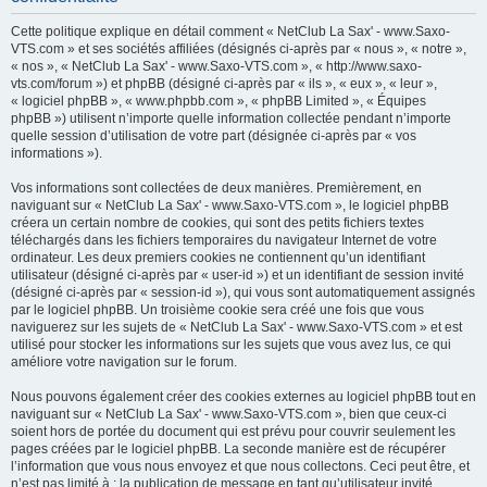
h
Cette politique explique en détail comment « NetClub La Sax' - www.Saxo-
e
VTS.com » et ses sociétés affiliées (désignés ci-après par « nous », « notre »,
« nos », « NetClub La Sax' - www.Saxo-VTS.com », « http://www.saxo-
r
vts.com/forum ») et phpBB (désigné ci-après par « ils », « eux », « leur »,
c
« logiciel phpBB », « www.phpbb.com », « phpBB Limited », « Équipes
phpBB ») utilisent n’importe quelle information collectée pendant n’importe
h
quelle session d’utilisation de votre part (désignée ci-après par « vos
e
informations »).
r
Vos informations sont collectées de deux manières. Premièrement, en
naviguant sur « NetClub La Sax' - www.Saxo-VTS.com », le logiciel phpBB
créera un certain nombre de cookies, qui sont des petits fichiers textes
téléchargés dans les fichiers temporaires du navigateur Internet de votre
ordinateur. Les deux premiers cookies ne contiennent qu’un identifiant
utilisateur (désigné ci-après par « user-id ») et un identifiant de session invité
(désigné ci-après par « session-id »), qui vous sont automatiquement assignés
par le logiciel phpBB. Un troisième cookie sera créé une fois que vous
naviguerez sur les sujets de « NetClub La Sax' - www.Saxo-VTS.com » et est
utilisé pour stocker les informations sur les sujets que vous avez lus, ce qui
améliore votre navigation sur le forum.
Nous pouvons également créer des cookies externes au logiciel phpBB tout en
naviguant sur « NetClub La Sax' - www.Saxo-VTS.com », bien que ceux-ci
soient hors de portée du document qui est prévu pour couvrir seulement les
pages créées par le logiciel phpBB. La seconde manière est de récupérer
l’information que vous nous envoyez et que nous collectons. Ceci peut être, et
n’est pas limité à : la publication de message en tant qu’utilisateur invité