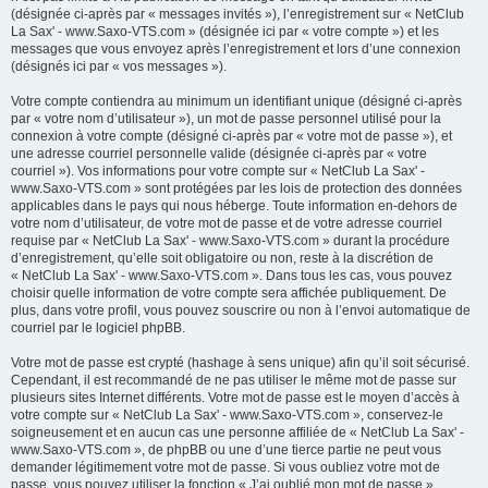
(désignée ci-après par « messages invités »), l’enregistrement sur « NetClub
La Sax' - www.Saxo-VTS.com » (désignée ici par « votre compte ») et les
messages que vous envoyez après l’enregistrement et lors d’une connexion
(désignés ici par « vos messages »).
Votre compte contiendra au minimum un identifiant unique (désigné ci-après
par « votre nom d’utilisateur »), un mot de passe personnel utilisé pour la
connexion à votre compte (désigné ci-après par « votre mot de passe »), et
une adresse courriel personnelle valide (désignée ci-après par « votre
courriel »). Vos informations pour votre compte sur « NetClub La Sax' -
www.Saxo-VTS.com » sont protégées par les lois de protection des données
applicables dans le pays qui nous héberge. Toute information en-dehors de
votre nom d’utilisateur, de votre mot de passe et de votre adresse courriel
requise par « NetClub La Sax' - www.Saxo-VTS.com » durant la procédure
d’enregistrement, qu’elle soit obligatoire ou non, reste à la discrétion de
« NetClub La Sax' - www.Saxo-VTS.com ». Dans tous les cas, vous pouvez
choisir quelle information de votre compte sera affichée publiquement. De
plus, dans votre profil, vous pouvez souscrire ou non à l’envoi automatique de
courriel par le logiciel phpBB.
Votre mot de passe est crypté (hashage à sens unique) afin qu’il soit sécurisé.
Cependant, il est recommandé de ne pas utiliser le même mot de passe sur
plusieurs sites Internet différents. Votre mot de passe est le moyen d’accès à
votre compte sur « NetClub La Sax' - www.Saxo-VTS.com », conservez-le
soigneusement et en aucun cas une personne affiliée de « NetClub La Sax' -
www.Saxo-VTS.com », de phpBB ou une d’une tierce partie ne peut vous
demander légitimement votre mot de passe. Si vous oubliez votre mot de
passe, vous pouvez utiliser la fonction « J’ai oublié mon mot de passe »