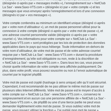
(désignée ci-après par « messages invités »), l’enregistrement sur « NetClub
La Sax' - www.Saxo-VTS.com » (désignée ici par « votre compte ») et les
messages que vous envoyez après l’enregistrement et lors d’une connexion
(désignés ici par « vos messages »).
Votre compte contiendra au minimum un identifiant unique (désigné ci-après
par « votre nom d’utilisateur »), un mot de passe personnel utilisé pour la
connexion à votre compte (désigné ci-après par « votre mot de passe »), et
une adresse courriel personnelle valide (désignée ci-après par « votre
courriel »). Vos informations pour votre compte sur « NetClub La Sax' -
www.Saxo-VTS.com » sont protégées par les lois de protection des données
applicables dans le pays qui nous héberge. Toute information en-dehors de
votre nom d’utilisateur, de votre mot de passe et de votre adresse courriel
requise par « NetClub La Sax' - www.Saxo-VTS.com » durant la procédure
d’enregistrement, qu’elle soit obligatoire ou non, reste à la discrétion de
« NetClub La Sax' - www.Saxo-VTS.com ». Dans tous les cas, vous pouvez
choisir quelle information de votre compte sera affichée publiquement. De
plus, dans votre profil, vous pouvez souscrire ou non à l’envoi automatique de
courriel par le logiciel phpBB.
Votre mot de passe est crypté (hashage à sens unique) afin qu’il soit sécurisé.
Cependant, il est recommandé de ne pas utiliser le même mot de passe sur
plusieurs sites Internet différents. Votre mot de passe est le moyen d’accès à
votre compte sur « NetClub La Sax' - www.Saxo-VTS.com », conservez-le
soigneusement et en aucun cas une personne affiliée de « NetClub La Sax' -
www.Saxo-VTS.com », de phpBB ou une d’une tierce partie ne peut vous
demander légitimement votre mot de passe. Si vous oubliez votre mot de
passe, vous pouvez utiliser la fonction « J’ai oublié mon mot de passe »