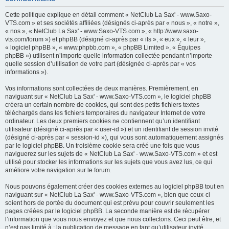
h
Cette politique explique en détail comment « NetClub La Sax' - www.Saxo-
e
VTS.com » et ses sociétés affiliées (désignés ci-après par « nous », « notre »,
« nos », « NetClub La Sax' - www.Saxo-VTS.com », « http://www.saxo-
r
vts.com/forum ») et phpBB (désigné ci-après par « ils », « eux », « leur »,
c
« logiciel phpBB », « www.phpbb.com », « phpBB Limited », « Équipes
phpBB ») utilisent n’importe quelle information collectée pendant n’importe
h
quelle session d’utilisation de votre part (désignée ci-après par « vos
e
informations »).
r
Vos informations sont collectées de deux manières. Premièrement, en
naviguant sur « NetClub La Sax' - www.Saxo-VTS.com », le logiciel phpBB
créera un certain nombre de cookies, qui sont des petits fichiers textes
téléchargés dans les fichiers temporaires du navigateur Internet de votre
ordinateur. Les deux premiers cookies ne contiennent qu’un identifiant
utilisateur (désigné ci-après par « user-id ») et un identifiant de session invité
(désigné ci-après par « session-id »), qui vous sont automatiquement assignés
par le logiciel phpBB. Un troisième cookie sera créé une fois que vous
naviguerez sur les sujets de « NetClub La Sax' - www.Saxo-VTS.com » et est
utilisé pour stocker les informations sur les sujets que vous avez lus, ce qui
améliore votre navigation sur le forum.
Nous pouvons également créer des cookies externes au logiciel phpBB tout en
naviguant sur « NetClub La Sax' - www.Saxo-VTS.com », bien que ceux-ci
soient hors de portée du document qui est prévu pour couvrir seulement les
pages créées par le logiciel phpBB. La seconde manière est de récupérer
l’information que vous nous envoyez et que nous collectons. Ceci peut être, et
n’est pas limité à : la publication de message en tant qu’utilisateur invité