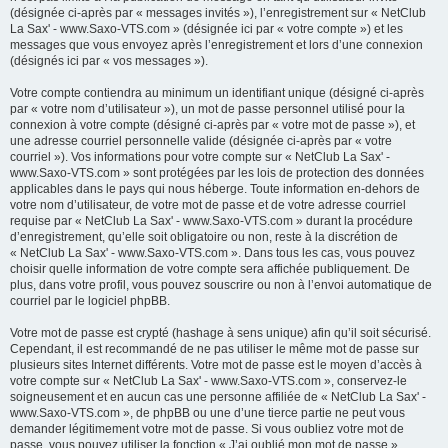
(désignée ci-après par « messages invités »), l’enregistrement sur « NetClub
La Sax' - www.Saxo-VTS.com » (désignée ici par « votre compte ») et les
messages que vous envoyez après l’enregistrement et lors d’une connexion
(désignés ici par « vos messages »).
Votre compte contiendra au minimum un identifiant unique (désigné ci-après
par « votre nom d’utilisateur »), un mot de passe personnel utilisé pour la
connexion à votre compte (désigné ci-après par « votre mot de passe »), et
une adresse courriel personnelle valide (désignée ci-après par « votre
courriel »). Vos informations pour votre compte sur « NetClub La Sax' -
www.Saxo-VTS.com » sont protégées par les lois de protection des données
applicables dans le pays qui nous héberge. Toute information en-dehors de
votre nom d’utilisateur, de votre mot de passe et de votre adresse courriel
requise par « NetClub La Sax' - www.Saxo-VTS.com » durant la procédure
d’enregistrement, qu’elle soit obligatoire ou non, reste à la discrétion de
« NetClub La Sax' - www.Saxo-VTS.com ». Dans tous les cas, vous pouvez
choisir quelle information de votre compte sera affichée publiquement. De
plus, dans votre profil, vous pouvez souscrire ou non à l’envoi automatique de
courriel par le logiciel phpBB.
Votre mot de passe est crypté (hashage à sens unique) afin qu’il soit sécurisé.
Cependant, il est recommandé de ne pas utiliser le même mot de passe sur
plusieurs sites Internet différents. Votre mot de passe est le moyen d’accès à
votre compte sur « NetClub La Sax' - www.Saxo-VTS.com », conservez-le
soigneusement et en aucun cas une personne affiliée de « NetClub La Sax' -
www.Saxo-VTS.com », de phpBB ou une d’une tierce partie ne peut vous
demander légitimement votre mot de passe. Si vous oubliez votre mot de
passe, vous pouvez utiliser la fonction « J’ai oublié mon mot de passe »