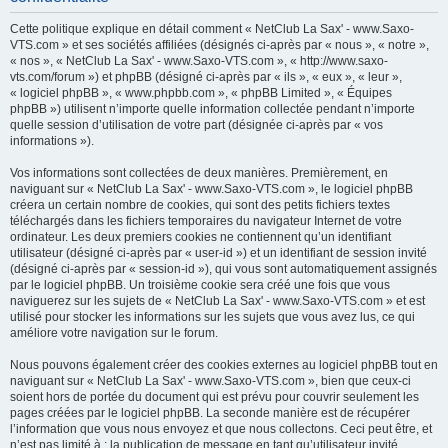
h
Cette politique explique en détail comment « NetClub La Sax' - www.Saxo-
e
VTS.com » et ses sociétés affiliées (désignés ci-après par « nous », « notre »,
« nos », « NetClub La Sax' - www.Saxo-VTS.com », « http://www.saxo-
r
vts.com/forum ») et phpBB (désigné ci-après par « ils », « eux », « leur »,
c
« logiciel phpBB », « www.phpbb.com », « phpBB Limited », « Équipes
phpBB ») utilisent n’importe quelle information collectée pendant n’importe
h
quelle session d’utilisation de votre part (désignée ci-après par « vos
e
informations »).
r
Vos informations sont collectées de deux manières. Premièrement, en
naviguant sur « NetClub La Sax' - www.Saxo-VTS.com », le logiciel phpBB
créera un certain nombre de cookies, qui sont des petits fichiers textes
téléchargés dans les fichiers temporaires du navigateur Internet de votre
ordinateur. Les deux premiers cookies ne contiennent qu’un identifiant
utilisateur (désigné ci-après par « user-id ») et un identifiant de session invité
(désigné ci-après par « session-id »), qui vous sont automatiquement assignés
par le logiciel phpBB. Un troisième cookie sera créé une fois que vous
naviguerez sur les sujets de « NetClub La Sax' - www.Saxo-VTS.com » et est
utilisé pour stocker les informations sur les sujets que vous avez lus, ce qui
améliore votre navigation sur le forum.
Nous pouvons également créer des cookies externes au logiciel phpBB tout en
naviguant sur « NetClub La Sax' - www.Saxo-VTS.com », bien que ceux-ci
soient hors de portée du document qui est prévu pour couvrir seulement les
pages créées par le logiciel phpBB. La seconde manière est de récupérer
l’information que vous nous envoyez et que nous collectons. Ceci peut être, et
n’est pas limité à : la publication de message en tant qu’utilisateur invité