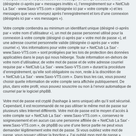
(désignée ci-après par « messages invités »), l’enregistrement sur « NetClub
La Sax' - www.Saxo-VTS.com » (désignée ici par « votre compte ») et les
messages que vous envoyez après l’enregistrement et lors d’une connexion
(désignés ici par « vos messages »).
Votre compte contiendra au minimum un identifiant unique (désigné ci-après
par « votre nom d’utilisateur »), un mot de passe personnel utilisé pour la
connexion à votre compte (désigné ci-après par « votre mot de passe »), et
une adresse courriel personnelle valide (désignée ci-après par « votre
courriel »). Vos informations pour votre compte sur « NetClub La Sax' -
www.Saxo-VTS.com » sont protégées par les lois de protection des données
applicables dans le pays qui nous héberge. Toute information en-dehors de
votre nom d’utilisateur, de votre mot de passe et de votre adresse courriel
requise par « NetClub La Sax' - www.Saxo-VTS.com » durant la procédure
d’enregistrement, qu’elle soit obligatoire ou non, reste à la discrétion de
« NetClub La Sax' - www.Saxo-VTS.com ». Dans tous les cas, vous pouvez
choisir quelle information de votre compte sera affichée publiquement. De
plus, dans votre profil, vous pouvez souscrire ou non à l’envoi automatique de
courriel par le logiciel phpBB.
Votre mot de passe est crypté (hashage à sens unique) afin qu’il soit sécurisé.
Cependant, il est recommandé de ne pas utiliser le même mot de passe sur
plusieurs sites Internet différents. Votre mot de passe est le moyen d’accès à
votre compte sur « NetClub La Sax' - www.Saxo-VTS.com », conservez-le
soigneusement et en aucun cas une personne affiliée de « NetClub La Sax' -
www.Saxo-VTS.com », de phpBB ou une d’une tierce partie ne peut vous
demander légitimement votre mot de passe. Si vous oubliez votre mot de
passe, vous pouvez utiliser la fonction « J’ai oublié mon mot de passe »