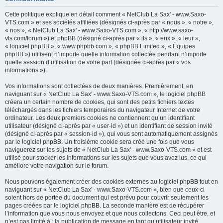
h
Cette politique explique en détail comment « NetClub La Sax' - www.Saxo-
e
VTS.com » et ses sociétés affiliées (désignés ci-après par « nous », « notre »,
« nos », « NetClub La Sax' - www.Saxo-VTS.com », « http://www.saxo-
r
vts.com/forum ») et phpBB (désigné ci-après par « ils », « eux », « leur »,
c
« logiciel phpBB », « www.phpbb.com », « phpBB Limited », « Équipes
phpBB ») utilisent n’importe quelle information collectée pendant n’importe
h
quelle session d’utilisation de votre part (désignée ci-après par « vos
e
informations »).
r
Vos informations sont collectées de deux manières. Premièrement, en
naviguant sur « NetClub La Sax' - www.Saxo-VTS.com », le logiciel phpBB
créera un certain nombre de cookies, qui sont des petits fichiers textes
téléchargés dans les fichiers temporaires du navigateur Internet de votre
ordinateur. Les deux premiers cookies ne contiennent qu’un identifiant
utilisateur (désigné ci-après par « user-id ») et un identifiant de session invité
(désigné ci-après par « session-id »), qui vous sont automatiquement assignés
par le logiciel phpBB. Un troisième cookie sera créé une fois que vous
naviguerez sur les sujets de « NetClub La Sax' - www.Saxo-VTS.com » et est
utilisé pour stocker les informations sur les sujets que vous avez lus, ce qui
améliore votre navigation sur le forum.
Nous pouvons également créer des cookies externes au logiciel phpBB tout en
naviguant sur « NetClub La Sax' - www.Saxo-VTS.com », bien que ceux-ci
soient hors de portée du document qui est prévu pour couvrir seulement les
pages créées par le logiciel phpBB. La seconde manière est de récupérer
l’information que vous nous envoyez et que nous collectons. Ceci peut être, et
n’est pas limité à : la publication de message en tant qu’utilisateur invité