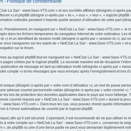
 Politique de confidentialité
lub La Sax' - www.Saxo-VTS.com » et ses sociétés affiliées (désignés ci-après par 
rum ») et phpBB (désigné ci-après par « ils », « eux », « leur », « logiciel phpB
ormation collectée pendant n’importe quelle session d’utilisation de votre part (dési
es. Premièrement, en naviguant sur « NetClub La Sax' - www.Saxo-VTS.com », le l
chargés dans les fichiers temporaires du navigateur Internet de votre ordinateur. Le
r-id ») et un identifiant de session invité (désigné ci-après par « session-id »), qui
e vous naviguerez sur les sujets de « NetClub La Sax' - www.Saxo-VTS.com » et est 
vigation sur le forum.
es au logiciel phpBB tout en naviguant sur « NetClub La Sax' - www.Saxo-VTS.com
es pages créées par le logiciel phpBB. La seconde manière est de récupérer l’inf
: la publication de message en tant qu’utilisateur invité (désignée ci-après par « mes
otre compte ») et les messages que vous envoyez après l’enregistrement et lors d’
t unique (désigné ci-après par « votre nom d’utilisateur »), un mot de passe perso
 une adresse courriel personnelle valide (désignée ci-après par « votre courriel »)
 les lois de protection des données applicables dans le pays qui nous héberge. 
adresse courriel requise par « NetClub La Sax' - www.Saxo-VTS.com » durant la procé
x' - www.Saxo-VTS.com ». Dans tous les cas, vous pouvez choisir quelle informatio
non à l’envoi automatique de courriel par le logiciel phpBB.
que) afin qu’il soit sécurisé. Cependant, il est recommandé de ne pas utiliser le 
accès à votre compte sur « NetClub La Sax' - www.Saxo-VTS.com », conservez-le s
m », de phpBB ou une d’une tierce partie ne peut vous demander légitimement votr