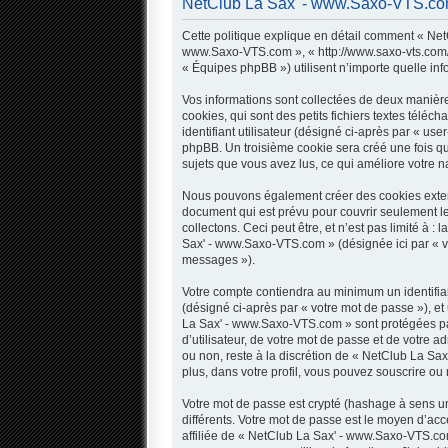
NetClub La Sax' - www.Saxo-VTS.com -
Cette politique explique en détail comment « NetC
www.Saxo-VTS.com », « http://www.saxo-vts.com/fo
« Équipes phpBB ») utilisent n’importe quelle inf
Vos informations sont collectées de deux manièr
cookies, qui sont des petits fichiers textes télé
identifiant utilisateur (désigné ci-après par « use
phpBB. Un troisième cookie sera créé une fois qu
sujets que vous avez lus, ce qui améliore votre na
Nous pouvons également créer des cookies extern
document qui est prévu pour couvrir seulement l
collectons. Ceci peut être, et n’est pas limité à 
Sax' - www.Saxo-VTS.com » (désignée ici par « v
messages »).
Votre compte contiendra au minimum un identifian
(désigné ci-après par « votre mot de passe »), et
La Sax' - www.Saxo-VTS.com » sont protégées par
d’utilisateur, de votre mot de passe et de votre 
ou non, reste à la discrétion de « NetClub La Sa
plus, dans votre profil, vous pouvez souscrire ou 
Votre mot de passe est crypté (hashage à sens uni
différents. Votre mot de passe est le moyen d’
affiliée de « NetClub La Sax' - www.Saxo-VTS.co