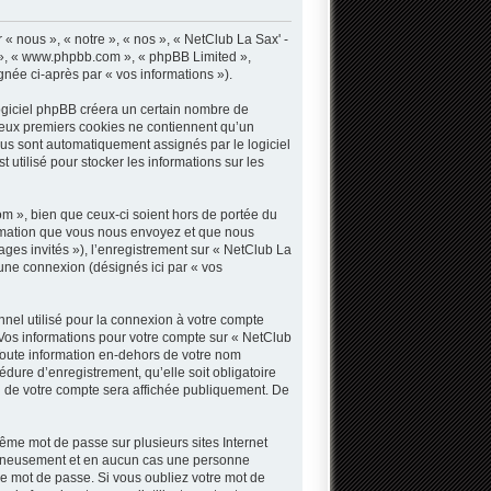
« nous », « notre », « nos », « NetClub La Sax' -
B », « www.phpbb.com », « phpBB Limited »,
gnée ci-après par « vos informations »).
ogiciel phpBB créera un certain nombre de
s deux premiers cookies ne contiennent qu’un
 vous sont automatiquement assignés par le logiciel
utilisé pour stocker les informations sur les
 », bien que ceux-ci soient hors de portée du
ormation que vous nous envoyez et que nous
sages invités »), l’enregistrement sur « NetClub La
une connexion (désignés ici par « vos
nnel utilisé pour la connexion à votre compte
. Vos informations pour votre compte sur « NetClub
Toute information en-dehors de votre nom
dure d’enregistrement, qu’elle soit obligatoire
n de votre compte sera affichée publiquement. De
même mot de passe sur plusieurs sites Internet
oigneusement et en aucun cas une personne
e mot de passe. Si vous oubliez votre mot de