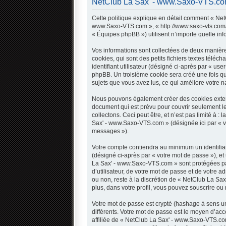
NetClub La Sax' - www.Saxo-VTS.com -
Cette politique explique en détail comment « NetC
www.Saxo-VTS.com », « http://www.saxo-vts.com/fo
« Équipes phpBB ») utilisent n’importe quelle inf
Vos informations sont collectées de deux manièr
cookies, qui sont des petits fichiers textes télé
identifiant utilisateur (désigné ci-après par « use
phpBB. Un troisième cookie sera créé une fois qu
sujets que vous avez lus, ce qui améliore votre na
Nous pouvons également créer des cookies extern
document qui est prévu pour couvrir seulement l
collectons. Ceci peut être, et n’est pas limité à 
Sax' - www.Saxo-VTS.com » (désignée ici par « v
messages »).
Votre compte contiendra au minimum un identifian
(désigné ci-après par « votre mot de passe »), et
La Sax' - www.Saxo-VTS.com » sont protégées par
d’utilisateur, de votre mot de passe et de votre 
ou non, reste à la discrétion de « NetClub La Sa
plus, dans votre profil, vous pouvez souscrire ou 
Votre mot de passe est crypté (hashage à sens uni
différents. Votre mot de passe est le moyen d’
affiliée de « NetClub La Sax' - www.Saxo-VTS.co