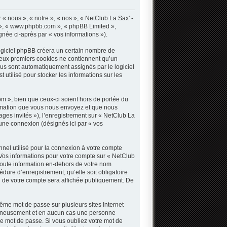
« nous », « notre », « nos », « NetClub La Sax' -
B », « www.phpbb.com », « phpBB Limited »,
gnée ci-après par « vos informations »).
ogiciel phpBB créera un certain nombre de
s deux premiers cookies ne contiennent qu’un
 vous sont automatiquement assignés par le logiciel
utilisé pour stocker les informations sur les
 », bien que ceux-ci soient hors de portée du
ormation que vous nous envoyez et que nous
sages invités »), l’enregistrement sur « NetClub La
une connexion (désignés ici par « vos
nnel utilisé pour la connexion à votre compte
. Vos informations pour votre compte sur « NetClub
Toute information en-dehors de votre nom
dure d’enregistrement, qu’elle soit obligatoire
n de votre compte sera affichée publiquement. De
même mot de passe sur plusieurs sites Internet
oigneusement et en aucun cas une personne
e mot de passe. Si vous oubliez votre mot de