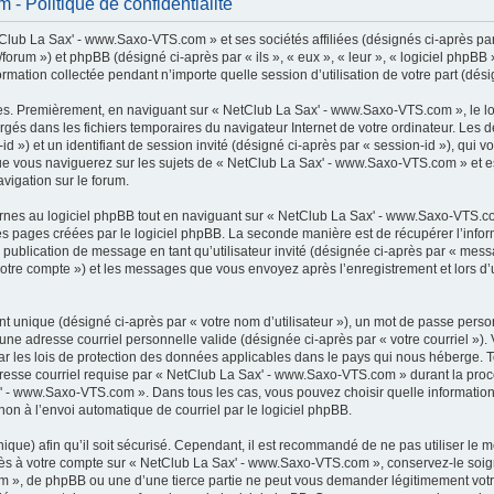
 Politique de confidentialité
lub La Sax' - www.Saxo-VTS.com » et ses sociétés affiliées (désignés ci-après par 
rum ») et phpBB (désigné ci-après par « ils », « eux », « leur », « logiciel phpB
ormation collectée pendant n’importe quelle session d’utilisation de votre part (dési
es. Premièrement, en naviguant sur « NetClub La Sax' - www.Saxo-VTS.com », le l
chargés dans les fichiers temporaires du navigateur Internet de votre ordinateur. Le
r-id ») et un identifiant de session invité (désigné ci-après par « session-id »), qui
e vous naviguerez sur les sujets de « NetClub La Sax' - www.Saxo-VTS.com » et est 
vigation sur le forum.
es au logiciel phpBB tout en naviguant sur « NetClub La Sax' - www.Saxo-VTS.com
es pages créées par le logiciel phpBB. La seconde manière est de récupérer l’inf
: la publication de message en tant qu’utilisateur invité (désignée ci-après par « mes
otre compte ») et les messages que vous envoyez après l’enregistrement et lors d’
t unique (désigné ci-après par « votre nom d’utilisateur »), un mot de passe perso
 une adresse courriel personnelle valide (désignée ci-après par « votre courriel »)
 les lois de protection des données applicables dans le pays qui nous héberge. 
adresse courriel requise par « NetClub La Sax' - www.Saxo-VTS.com » durant la procé
x' - www.Saxo-VTS.com ». Dans tous les cas, vous pouvez choisir quelle informatio
non à l’envoi automatique de courriel par le logiciel phpBB.
que) afin qu’il soit sécurisé. Cependant, il est recommandé de ne pas utiliser le 
accès à votre compte sur « NetClub La Sax' - www.Saxo-VTS.com », conservez-le s
m », de phpBB ou une d’une tierce partie ne peut vous demander légitimement votr