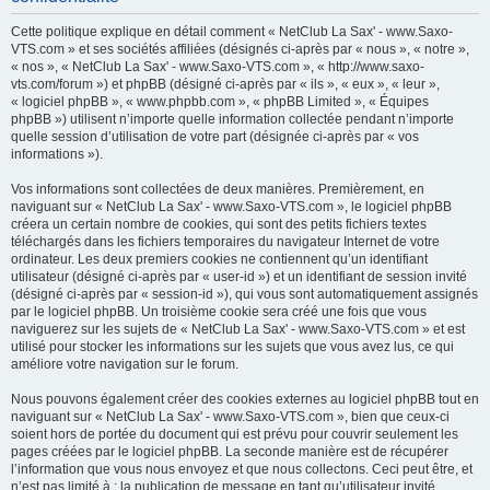
h
Cette politique explique en détail comment « NetClub La Sax' - www.Saxo-
e
VTS.com » et ses sociétés affiliées (désignés ci-après par « nous », « notre »,
« nos », « NetClub La Sax' - www.Saxo-VTS.com », « http://www.saxo-
r
vts.com/forum ») et phpBB (désigné ci-après par « ils », « eux », « leur »,
c
« logiciel phpBB », « www.phpbb.com », « phpBB Limited », « Équipes
phpBB ») utilisent n’importe quelle information collectée pendant n’importe
h
quelle session d’utilisation de votre part (désignée ci-après par « vos
e
informations »).
r
Vos informations sont collectées de deux manières. Premièrement, en
naviguant sur « NetClub La Sax' - www.Saxo-VTS.com », le logiciel phpBB
créera un certain nombre de cookies, qui sont des petits fichiers textes
téléchargés dans les fichiers temporaires du navigateur Internet de votre
ordinateur. Les deux premiers cookies ne contiennent qu’un identifiant
utilisateur (désigné ci-après par « user-id ») et un identifiant de session invité
(désigné ci-après par « session-id »), qui vous sont automatiquement assignés
par le logiciel phpBB. Un troisième cookie sera créé une fois que vous
naviguerez sur les sujets de « NetClub La Sax' - www.Saxo-VTS.com » et est
utilisé pour stocker les informations sur les sujets que vous avez lus, ce qui
améliore votre navigation sur le forum.
Nous pouvons également créer des cookies externes au logiciel phpBB tout en
naviguant sur « NetClub La Sax' - www.Saxo-VTS.com », bien que ceux-ci
soient hors de portée du document qui est prévu pour couvrir seulement les
pages créées par le logiciel phpBB. La seconde manière est de récupérer
l’information que vous nous envoyez et que nous collectons. Ceci peut être, et
n’est pas limité à : la publication de message en tant qu’utilisateur invité