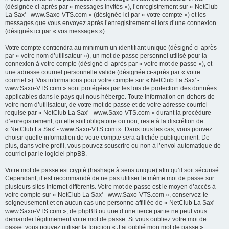
(désignée ci-après par « messages invités »), l’enregistrement sur « NetClub
La Sax' - www.Saxo-VTS.com » (désignée ici par « votre compte ») et les
messages que vous envoyez après l’enregistrement et lors d’une connexion
(désignés ici par « vos messages »).
Votre compte contiendra au minimum un identifiant unique (désigné ci-après
par « votre nom d’utilisateur »), un mot de passe personnel utilisé pour la
connexion à votre compte (désigné ci-après par « votre mot de passe »), et
une adresse courriel personnelle valide (désignée ci-après par « votre
courriel »). Vos informations pour votre compte sur « NetClub La Sax' -
www.Saxo-VTS.com » sont protégées par les lois de protection des données
applicables dans le pays qui nous héberge. Toute information en-dehors de
votre nom d’utilisateur, de votre mot de passe et de votre adresse courriel
requise par « NetClub La Sax' - www.Saxo-VTS.com » durant la procédure
d’enregistrement, qu’elle soit obligatoire ou non, reste à la discrétion de
« NetClub La Sax' - www.Saxo-VTS.com ». Dans tous les cas, vous pouvez
choisir quelle information de votre compte sera affichée publiquement. De
plus, dans votre profil, vous pouvez souscrire ou non à l’envoi automatique de
courriel par le logiciel phpBB.
Votre mot de passe est crypté (hashage à sens unique) afin qu’il soit sécurisé.
Cependant, il est recommandé de ne pas utiliser le même mot de passe sur
plusieurs sites Internet différents. Votre mot de passe est le moyen d’accès à
votre compte sur « NetClub La Sax' - www.Saxo-VTS.com », conservez-le
soigneusement et en aucun cas une personne affiliée de « NetClub La Sax' -
www.Saxo-VTS.com », de phpBB ou une d’une tierce partie ne peut vous
demander légitimement votre mot de passe. Si vous oubliez votre mot de
passe, vous pouvez utiliser la fonction « J’ai oublié mon mot de passe »