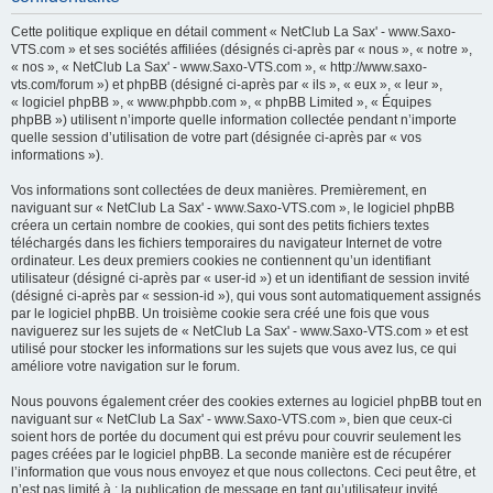
h
Cette politique explique en détail comment « NetClub La Sax' - www.Saxo-
e
VTS.com » et ses sociétés affiliées (désignés ci-après par « nous », « notre »,
« nos », « NetClub La Sax' - www.Saxo-VTS.com », « http://www.saxo-
r
vts.com/forum ») et phpBB (désigné ci-après par « ils », « eux », « leur »,
c
« logiciel phpBB », « www.phpbb.com », « phpBB Limited », « Équipes
phpBB ») utilisent n’importe quelle information collectée pendant n’importe
h
quelle session d’utilisation de votre part (désignée ci-après par « vos
e
informations »).
r
Vos informations sont collectées de deux manières. Premièrement, en
naviguant sur « NetClub La Sax' - www.Saxo-VTS.com », le logiciel phpBB
créera un certain nombre de cookies, qui sont des petits fichiers textes
téléchargés dans les fichiers temporaires du navigateur Internet de votre
ordinateur. Les deux premiers cookies ne contiennent qu’un identifiant
utilisateur (désigné ci-après par « user-id ») et un identifiant de session invité
(désigné ci-après par « session-id »), qui vous sont automatiquement assignés
par le logiciel phpBB. Un troisième cookie sera créé une fois que vous
naviguerez sur les sujets de « NetClub La Sax' - www.Saxo-VTS.com » et est
utilisé pour stocker les informations sur les sujets que vous avez lus, ce qui
améliore votre navigation sur le forum.
Nous pouvons également créer des cookies externes au logiciel phpBB tout en
naviguant sur « NetClub La Sax' - www.Saxo-VTS.com », bien que ceux-ci
soient hors de portée du document qui est prévu pour couvrir seulement les
pages créées par le logiciel phpBB. La seconde manière est de récupérer
l’information que vous nous envoyez et que nous collectons. Ceci peut être, et
n’est pas limité à : la publication de message en tant qu’utilisateur invité