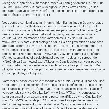
(désignée ci-après par « messages invités »), l’enregistrement sur « NetClub
La Sax' - www.Saxo-VTS.com » (désignée ici par « votre compte ») et les
messages que vous envoyez après l’enregistrement et lors d’une connexion
(désignés ici par « vos messages »).
Votre compte contiendra au minimum un identifiant unique (désigné ci-après
par « votre nom d’utilisateur »), un mot de passe personnel utilisé pour la
connexion à votre compte (désigné ci-après par « votre mot de passe »), et
une adresse courriel personnelle valide (désignée ci-après par « votre
courriel »). Vos informations pour votre compte sur « NetClub La Sax' -
www.Saxo-VTS.com » sont protégées par les lois de protection des données
applicables dans le pays qui nous héberge. Toute information en-dehors de
votre nom d’utilisateur, de votre mot de passe et de votre adresse courriel
requise par « NetClub La Sax' - www.Saxo-VTS.com » durant la procédure
d’enregistrement, qu’elle soit obligatoire ou non, reste à la discrétion de
« NetClub La Sax' - www.Saxo-VTS.com ». Dans tous les cas, vous pouvez
choisir quelle information de votre compte sera affichée publiquement. De
plus, dans votre profil, vous pouvez souscrire ou non à l’envoi automatique de
courriel par le logiciel phpBB.
Votre mot de passe est crypté (hashage à sens unique) afin qu’il soit sécurisé.
Cependant, il est recommandé de ne pas utiliser le même mot de passe sur
plusieurs sites Internet différents. Votre mot de passe est le moyen d’accès à
votre compte sur « NetClub La Sax' - www.Saxo-VTS.com », conservez-le
soigneusement et en aucun cas une personne affiliée de « NetClub La Sax' -
www.Saxo-VTS.com », de phpBB ou une d’une tierce partie ne peut vous
demander légitimement votre mot de passe. Si vous oubliez votre mot de
passe, vous pouvez utiliser la fonction « J’ai oublié mon mot de passe »