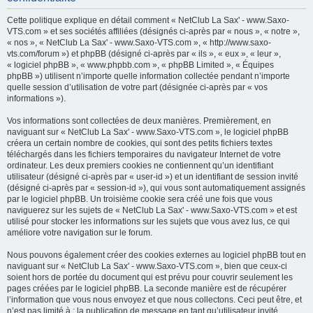
h
Cette politique explique en détail comment « NetClub La Sax' - www.Saxo-
e
VTS.com » et ses sociétés affiliées (désignés ci-après par « nous », « notre »,
« nos », « NetClub La Sax' - www.Saxo-VTS.com », « http://www.saxo-
r
vts.com/forum ») et phpBB (désigné ci-après par « ils », « eux », « leur »,
c
« logiciel phpBB », « www.phpbb.com », « phpBB Limited », « Équipes
phpBB ») utilisent n’importe quelle information collectée pendant n’importe
h
quelle session d’utilisation de votre part (désignée ci-après par « vos
e
informations »).
r
Vos informations sont collectées de deux manières. Premièrement, en
naviguant sur « NetClub La Sax' - www.Saxo-VTS.com », le logiciel phpBB
créera un certain nombre de cookies, qui sont des petits fichiers textes
téléchargés dans les fichiers temporaires du navigateur Internet de votre
ordinateur. Les deux premiers cookies ne contiennent qu’un identifiant
utilisateur (désigné ci-après par « user-id ») et un identifiant de session invité
(désigné ci-après par « session-id »), qui vous sont automatiquement assignés
par le logiciel phpBB. Un troisième cookie sera créé une fois que vous
naviguerez sur les sujets de « NetClub La Sax' - www.Saxo-VTS.com » et est
utilisé pour stocker les informations sur les sujets que vous avez lus, ce qui
améliore votre navigation sur le forum.
Nous pouvons également créer des cookies externes au logiciel phpBB tout en
naviguant sur « NetClub La Sax' - www.Saxo-VTS.com », bien que ceux-ci
soient hors de portée du document qui est prévu pour couvrir seulement les
pages créées par le logiciel phpBB. La seconde manière est de récupérer
l’information que vous nous envoyez et que nous collectons. Ceci peut être, et
n’est pas limité à : la publication de message en tant qu’utilisateur invité