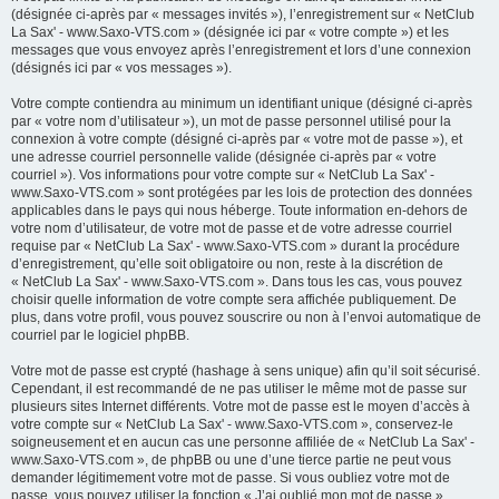
(désignée ci-après par « messages invités »), l’enregistrement sur « NetClub
La Sax' - www.Saxo-VTS.com » (désignée ici par « votre compte ») et les
messages que vous envoyez après l’enregistrement et lors d’une connexion
(désignés ici par « vos messages »).
Votre compte contiendra au minimum un identifiant unique (désigné ci-après
par « votre nom d’utilisateur »), un mot de passe personnel utilisé pour la
connexion à votre compte (désigné ci-après par « votre mot de passe »), et
une adresse courriel personnelle valide (désignée ci-après par « votre
courriel »). Vos informations pour votre compte sur « NetClub La Sax' -
www.Saxo-VTS.com » sont protégées par les lois de protection des données
applicables dans le pays qui nous héberge. Toute information en-dehors de
votre nom d’utilisateur, de votre mot de passe et de votre adresse courriel
requise par « NetClub La Sax' - www.Saxo-VTS.com » durant la procédure
d’enregistrement, qu’elle soit obligatoire ou non, reste à la discrétion de
« NetClub La Sax' - www.Saxo-VTS.com ». Dans tous les cas, vous pouvez
choisir quelle information de votre compte sera affichée publiquement. De
plus, dans votre profil, vous pouvez souscrire ou non à l’envoi automatique de
courriel par le logiciel phpBB.
Votre mot de passe est crypté (hashage à sens unique) afin qu’il soit sécurisé.
Cependant, il est recommandé de ne pas utiliser le même mot de passe sur
plusieurs sites Internet différents. Votre mot de passe est le moyen d’accès à
votre compte sur « NetClub La Sax' - www.Saxo-VTS.com », conservez-le
soigneusement et en aucun cas une personne affiliée de « NetClub La Sax' -
www.Saxo-VTS.com », de phpBB ou une d’une tierce partie ne peut vous
demander légitimement votre mot de passe. Si vous oubliez votre mot de
passe, vous pouvez utiliser la fonction « J’ai oublié mon mot de passe »