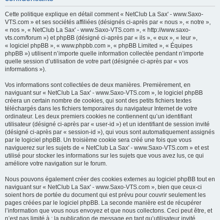
h
Cette politique explique en détail comment « NetClub La Sax' - www.Saxo-
e
VTS.com » et ses sociétés affiliées (désignés ci-après par « nous », « notre »,
« nos », « NetClub La Sax' - www.Saxo-VTS.com », « http://www.saxo-
r
vts.com/forum ») et phpBB (désigné ci-après par « ils », « eux », « leur »,
c
« logiciel phpBB », « www.phpbb.com », « phpBB Limited », « Équipes
phpBB ») utilisent n’importe quelle information collectée pendant n’importe
h
quelle session d’utilisation de votre part (désignée ci-après par « vos
e
informations »).
r
Vos informations sont collectées de deux manières. Premièrement, en
naviguant sur « NetClub La Sax' - www.Saxo-VTS.com », le logiciel phpBB
créera un certain nombre de cookies, qui sont des petits fichiers textes
téléchargés dans les fichiers temporaires du navigateur Internet de votre
ordinateur. Les deux premiers cookies ne contiennent qu’un identifiant
utilisateur (désigné ci-après par « user-id ») et un identifiant de session invité
(désigné ci-après par « session-id »), qui vous sont automatiquement assignés
par le logiciel phpBB. Un troisième cookie sera créé une fois que vous
naviguerez sur les sujets de « NetClub La Sax' - www.Saxo-VTS.com » et est
utilisé pour stocker les informations sur les sujets que vous avez lus, ce qui
améliore votre navigation sur le forum.
Nous pouvons également créer des cookies externes au logiciel phpBB tout en
naviguant sur « NetClub La Sax' - www.Saxo-VTS.com », bien que ceux-ci
soient hors de portée du document qui est prévu pour couvrir seulement les
pages créées par le logiciel phpBB. La seconde manière est de récupérer
l’information que vous nous envoyez et que nous collectons. Ceci peut être, et
n’est pas limité à : la publication de message en tant qu’utilisateur invité