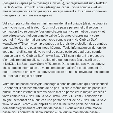
(désignée ci-après par « messages invités »), l’enregistrement sur « NetClub
La Sax' - www.Saxo-VTS.com » (désignée ici par « votre compte ») et les
messages que vous envoyez après l’enregistrement et lors d’une connexion
(désignés ici par « vos messages »).
Votre compte contiendra au minimum un identifiant unique (désigné ci-après
par « votre nom d’utilisateur »), un mot de passe personnel utilisé pour la
connexion à votre compte (désigné ci-après par « votre mot de passe »), et
une adresse courriel personnelle valide (désignée ci-après par « votre
courriel »). Vos informations pour votre compte sur « NetClub La Sax' -
www.Saxo-VTS.com » sont protégées par les lois de protection des données
applicables dans le pays qui nous héberge. Toute information en-dehors de
votre nom d’utilisateur, de votre mot de passe et de votre adresse courriel
requise par « NetClub La Sax' - www.Saxo-VTS.com » durant la procédure
d’enregistrement, qu’elle soit obligatoire ou non, reste à la discrétion de
« NetClub La Sax' - www.Saxo-VTS.com ». Dans tous les cas, vous pouvez
choisir quelle information de votre compte sera affichée publiquement. De
plus, dans votre profil, vous pouvez souscrire ou non à l’envoi automatique de
courriel par le logiciel phpBB.
Votre mot de passe est crypté (hashage à sens unique) afin qu’il soit sécurisé.
Cependant, il est recommandé de ne pas utiliser le même mot de passe sur
plusieurs sites Internet différents. Votre mot de passe est le moyen d’accès à
votre compte sur « NetClub La Sax' - www.Saxo-VTS.com », conservez-le
soigneusement et en aucun cas une personne affiliée de « NetClub La Sax' -
www.Saxo-VTS.com », de phpBB ou une d’une tierce partie ne peut vous
demander légitimement votre mot de passe. Si vous oubliez votre mot de
passe, vous pouvez utiliser la fonction « J’ai oublié mon mot de passe »