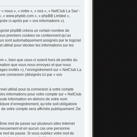
« nous », « notre », « nos », « NetClub La Sax' -
B », « www.phpbb.com », « phpBB Limited »,
gnée ci-après par « vos informations »).
ogiciel phpBB créera un certain nombre de
s deux premiers cookies ne contiennent qu’un
 vous sont automatiquement assignés par le logiciel
utilisé pour stocker les informations sur les
 », bien que ceux-ci soient hors de portée du
ormation que vous nous envoyez et que nous
sages invités »), l’enregistrement sur « NetClub La
une connexion (désignés ici par « vos
nnel utilisé pour la connexion à votre compte
. Vos informations pour votre compte sur « NetClub
Toute information en-dehors de votre nom
dure d’enregistrement, qu’elle soit obligatoire
n de votre compte sera affichée publiquement. De
même mot de passe sur plusieurs sites Internet
oigneusement et en aucun cas une personne
e mot de passe. Si vous oubliez votre mot de