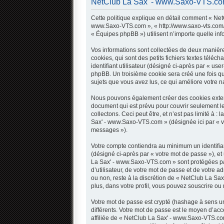
NetClub La Sax' - www.Saxo-VTS.com -
Cette politique explique en détail comment « NetC
www.Saxo-VTS.com », « http://www.saxo-vts.com/fo
« Équipes phpBB ») utilisent n’importe quelle inf
Vos informations sont collectées de deux manièr
cookies, qui sont des petits fichiers textes télé
identifiant utilisateur (désigné ci-après par « use
phpBB. Un troisième cookie sera créé une fois qu
sujets que vous avez lus, ce qui améliore votre na
Nous pouvons également créer des cookies extern
document qui est prévu pour couvrir seulement l
collectons. Ceci peut être, et n’est pas limité à 
Sax' - www.Saxo-VTS.com » (désignée ici par « v
messages »).
Votre compte contiendra au minimum un identifian
(désigné ci-après par « votre mot de passe »), et
La Sax' - www.Saxo-VTS.com » sont protégées par
d’utilisateur, de votre mot de passe et de votre 
ou non, reste à la discrétion de « NetClub La Sa
plus, dans votre profil, vous pouvez souscrire ou 
Votre mot de passe est crypté (hashage à sens uni
différents. Votre mot de passe est le moyen d’
affiliée de « NetClub La Sax' - www.Saxo-VTS.co