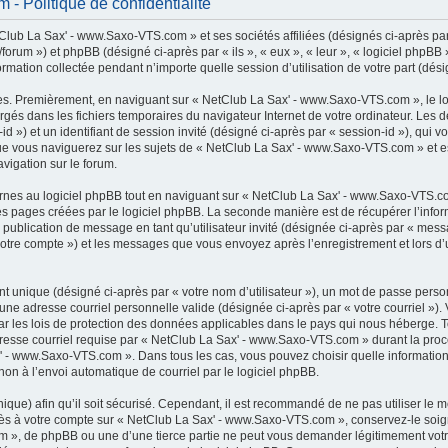
 Politique de confidentialité
lub La Sax' - www.Saxo-VTS.com » et ses sociétés affiliées (désignés ci-après par 
rum ») et phpBB (désigné ci-après par « ils », « eux », « leur », « logiciel phpB
ormation collectée pendant n’importe quelle session d’utilisation de votre part (dési
es. Premièrement, en naviguant sur « NetClub La Sax' - www.Saxo-VTS.com », le l
chargés dans les fichiers temporaires du navigateur Internet de votre ordinateur. Le
r-id ») et un identifiant de session invité (désigné ci-après par « session-id »), qui
e vous naviguerez sur les sujets de « NetClub La Sax' - www.Saxo-VTS.com » et est 
vigation sur le forum.
es au logiciel phpBB tout en naviguant sur « NetClub La Sax' - www.Saxo-VTS.com
es pages créées par le logiciel phpBB. La seconde manière est de récupérer l’inf
: la publication de message en tant qu’utilisateur invité (désignée ci-après par « mes
otre compte ») et les messages que vous envoyez après l’enregistrement et lors d’
t unique (désigné ci-après par « votre nom d’utilisateur »), un mot de passe perso
 une adresse courriel personnelle valide (désignée ci-après par « votre courriel »)
 les lois de protection des données applicables dans le pays qui nous héberge. 
adresse courriel requise par « NetClub La Sax' - www.Saxo-VTS.com » durant la procé
x' - www.Saxo-VTS.com ». Dans tous les cas, vous pouvez choisir quelle informatio
non à l’envoi automatique de courriel par le logiciel phpBB.
que) afin qu’il soit sécurisé. Cependant, il est recommandé de ne pas utiliser le 
accès à votre compte sur « NetClub La Sax' - www.Saxo-VTS.com », conservez-le s
m », de phpBB ou une d’une tierce partie ne peut vous demander légitimement votr