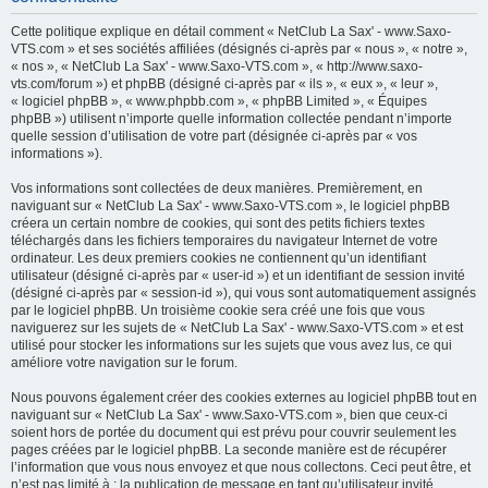
h
Cette politique explique en détail comment « NetClub La Sax' - www.Saxo-
e
VTS.com » et ses sociétés affiliées (désignés ci-après par « nous », « notre »,
« nos », « NetClub La Sax' - www.Saxo-VTS.com », « http://www.saxo-
r
vts.com/forum ») et phpBB (désigné ci-après par « ils », « eux », « leur »,
c
« logiciel phpBB », « www.phpbb.com », « phpBB Limited », « Équipes
phpBB ») utilisent n’importe quelle information collectée pendant n’importe
h
quelle session d’utilisation de votre part (désignée ci-après par « vos
e
informations »).
r
Vos informations sont collectées de deux manières. Premièrement, en
naviguant sur « NetClub La Sax' - www.Saxo-VTS.com », le logiciel phpBB
créera un certain nombre de cookies, qui sont des petits fichiers textes
téléchargés dans les fichiers temporaires du navigateur Internet de votre
ordinateur. Les deux premiers cookies ne contiennent qu’un identifiant
utilisateur (désigné ci-après par « user-id ») et un identifiant de session invité
(désigné ci-après par « session-id »), qui vous sont automatiquement assignés
par le logiciel phpBB. Un troisième cookie sera créé une fois que vous
naviguerez sur les sujets de « NetClub La Sax' - www.Saxo-VTS.com » et est
utilisé pour stocker les informations sur les sujets que vous avez lus, ce qui
améliore votre navigation sur le forum.
Nous pouvons également créer des cookies externes au logiciel phpBB tout en
naviguant sur « NetClub La Sax' - www.Saxo-VTS.com », bien que ceux-ci
soient hors de portée du document qui est prévu pour couvrir seulement les
pages créées par le logiciel phpBB. La seconde manière est de récupérer
l’information que vous nous envoyez et que nous collectons. Ceci peut être, et
n’est pas limité à : la publication de message en tant qu’utilisateur invité