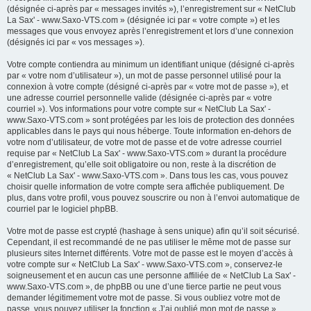
(désignée ci-après par « messages invités »), l’enregistrement sur « NetClub
La Sax' - www.Saxo-VTS.com » (désignée ici par « votre compte ») et les
messages que vous envoyez après l’enregistrement et lors d’une connexion
(désignés ici par « vos messages »).
Votre compte contiendra au minimum un identifiant unique (désigné ci-après
par « votre nom d’utilisateur »), un mot de passe personnel utilisé pour la
connexion à votre compte (désigné ci-après par « votre mot de passe »), et
une adresse courriel personnelle valide (désignée ci-après par « votre
courriel »). Vos informations pour votre compte sur « NetClub La Sax' -
www.Saxo-VTS.com » sont protégées par les lois de protection des données
applicables dans le pays qui nous héberge. Toute information en-dehors de
votre nom d’utilisateur, de votre mot de passe et de votre adresse courriel
requise par « NetClub La Sax' - www.Saxo-VTS.com » durant la procédure
d’enregistrement, qu’elle soit obligatoire ou non, reste à la discrétion de
« NetClub La Sax' - www.Saxo-VTS.com ». Dans tous les cas, vous pouvez
choisir quelle information de votre compte sera affichée publiquement. De
plus, dans votre profil, vous pouvez souscrire ou non à l’envoi automatique de
courriel par le logiciel phpBB.
Votre mot de passe est crypté (hashage à sens unique) afin qu’il soit sécurisé.
Cependant, il est recommandé de ne pas utiliser le même mot de passe sur
plusieurs sites Internet différents. Votre mot de passe est le moyen d’accès à
votre compte sur « NetClub La Sax' - www.Saxo-VTS.com », conservez-le
soigneusement et en aucun cas une personne affiliée de « NetClub La Sax' -
www.Saxo-VTS.com », de phpBB ou une d’une tierce partie ne peut vous
demander légitimement votre mot de passe. Si vous oubliez votre mot de
passe, vous pouvez utiliser la fonction « J’ai oublié mon mot de passe »