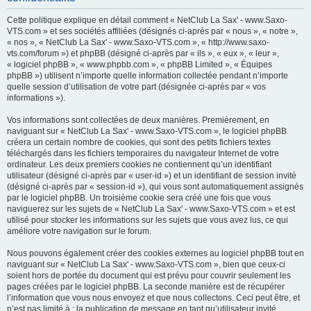
h
Cette politique explique en détail comment « NetClub La Sax' - www.Saxo-
e
VTS.com » et ses sociétés affiliées (désignés ci-après par « nous », « notre »,
« nos », « NetClub La Sax' - www.Saxo-VTS.com », « http://www.saxo-
r
vts.com/forum ») et phpBB (désigné ci-après par « ils », « eux », « leur »,
c
« logiciel phpBB », « www.phpbb.com », « phpBB Limited », « Équipes
phpBB ») utilisent n’importe quelle information collectée pendant n’importe
h
quelle session d’utilisation de votre part (désignée ci-après par « vos
e
informations »).
r
Vos informations sont collectées de deux manières. Premièrement, en
naviguant sur « NetClub La Sax' - www.Saxo-VTS.com », le logiciel phpBB
créera un certain nombre de cookies, qui sont des petits fichiers textes
téléchargés dans les fichiers temporaires du navigateur Internet de votre
ordinateur. Les deux premiers cookies ne contiennent qu’un identifiant
utilisateur (désigné ci-après par « user-id ») et un identifiant de session invité
(désigné ci-après par « session-id »), qui vous sont automatiquement assignés
par le logiciel phpBB. Un troisième cookie sera créé une fois que vous
naviguerez sur les sujets de « NetClub La Sax' - www.Saxo-VTS.com » et est
utilisé pour stocker les informations sur les sujets que vous avez lus, ce qui
améliore votre navigation sur le forum.
Nous pouvons également créer des cookies externes au logiciel phpBB tout en
naviguant sur « NetClub La Sax' - www.Saxo-VTS.com », bien que ceux-ci
soient hors de portée du document qui est prévu pour couvrir seulement les
pages créées par le logiciel phpBB. La seconde manière est de récupérer
l’information que vous nous envoyez et que nous collectons. Ceci peut être, et
n’est pas limité à : la publication de message en tant qu’utilisateur invité