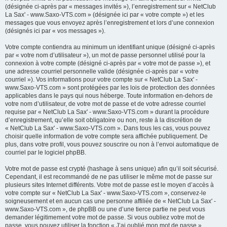
(désignée ci-après par « messages invités »), l’enregistrement sur « NetClub
La Sax' - www.Saxo-VTS.com » (désignée ici par « votre compte ») et les
messages que vous envoyez après l’enregistrement et lors d’une connexion
(désignés ici par « vos messages »).
Votre compte contiendra au minimum un identifiant unique (désigné ci-après
par « votre nom d’utilisateur »), un mot de passe personnel utilisé pour la
connexion à votre compte (désigné ci-après par « votre mot de passe »), et
une adresse courriel personnelle valide (désignée ci-après par « votre
courriel »). Vos informations pour votre compte sur « NetClub La Sax' -
www.Saxo-VTS.com » sont protégées par les lois de protection des données
applicables dans le pays qui nous héberge. Toute information en-dehors de
votre nom d’utilisateur, de votre mot de passe et de votre adresse courriel
requise par « NetClub La Sax' - www.Saxo-VTS.com » durant la procédure
d’enregistrement, qu’elle soit obligatoire ou non, reste à la discrétion de
« NetClub La Sax' - www.Saxo-VTS.com ». Dans tous les cas, vous pouvez
choisir quelle information de votre compte sera affichée publiquement. De
plus, dans votre profil, vous pouvez souscrire ou non à l’envoi automatique de
courriel par le logiciel phpBB.
Votre mot de passe est crypté (hashage à sens unique) afin qu’il soit sécurisé.
Cependant, il est recommandé de ne pas utiliser le même mot de passe sur
plusieurs sites Internet différents. Votre mot de passe est le moyen d’accès à
votre compte sur « NetClub La Sax' - www.Saxo-VTS.com », conservez-le
soigneusement et en aucun cas une personne affiliée de « NetClub La Sax' -
www.Saxo-VTS.com », de phpBB ou une d’une tierce partie ne peut vous
demander légitimement votre mot de passe. Si vous oubliez votre mot de
passe, vous pouvez utiliser la fonction « J’ai oublié mon mot de passe »