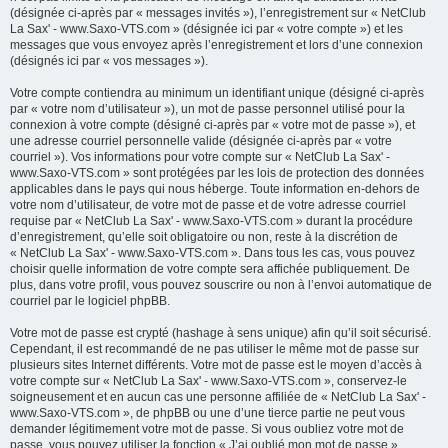
(désignée ci-après par « messages invités »), l’enregistrement sur « NetClub
La Sax' - www.Saxo-VTS.com » (désignée ici par « votre compte ») et les
messages que vous envoyez après l’enregistrement et lors d’une connexion
(désignés ici par « vos messages »).
Votre compte contiendra au minimum un identifiant unique (désigné ci-après
par « votre nom d’utilisateur »), un mot de passe personnel utilisé pour la
connexion à votre compte (désigné ci-après par « votre mot de passe »), et
une adresse courriel personnelle valide (désignée ci-après par « votre
courriel »). Vos informations pour votre compte sur « NetClub La Sax' -
www.Saxo-VTS.com » sont protégées par les lois de protection des données
applicables dans le pays qui nous héberge. Toute information en-dehors de
votre nom d’utilisateur, de votre mot de passe et de votre adresse courriel
requise par « NetClub La Sax' - www.Saxo-VTS.com » durant la procédure
d’enregistrement, qu’elle soit obligatoire ou non, reste à la discrétion de
« NetClub La Sax' - www.Saxo-VTS.com ». Dans tous les cas, vous pouvez
choisir quelle information de votre compte sera affichée publiquement. De
plus, dans votre profil, vous pouvez souscrire ou non à l’envoi automatique de
courriel par le logiciel phpBB.
Votre mot de passe est crypté (hashage à sens unique) afin qu’il soit sécurisé.
Cependant, il est recommandé de ne pas utiliser le même mot de passe sur
plusieurs sites Internet différents. Votre mot de passe est le moyen d’accès à
votre compte sur « NetClub La Sax' - www.Saxo-VTS.com », conservez-le
soigneusement et en aucun cas une personne affiliée de « NetClub La Sax' -
www.Saxo-VTS.com », de phpBB ou une d’une tierce partie ne peut vous
demander légitimement votre mot de passe. Si vous oubliez votre mot de
passe, vous pouvez utiliser la fonction « J’ai oublié mon mot de passe »