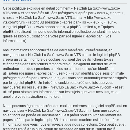
h
Cette politique explique en détail comment « NetClub La Sax' - www.Saxo-
e
VTS.com » et ses sociétés affiliées (désignés ci-après par « nous », « notre »,
« nos », « NetClub La Sax' - www.Saxo-VTS.com », « http://www.saxo-
r
vts.com/forum ») et phpBB (désigné ci-après par « ils », « eux », « leur »,
c
« logiciel phpBB », « www.phpbb.com », « phpBB Limited », « Équipes
phpBB ») utilisent n’importe quelle information collectée pendant n’importe
h
quelle session d’utilisation de votre part (désignée ci-après par « vos
e
informations »).
r
Vos informations sont collectées de deux manières. Premièrement, en
naviguant sur « NetClub La Sax' - www.Saxo-VTS.com », le logiciel phpBB
créera un certain nombre de cookies, qui sont des petits fichiers textes
téléchargés dans les fichiers temporaires du navigateur Internet de votre
ordinateur. Les deux premiers cookies ne contiennent qu’un identifiant
utilisateur (désigné ci-après par « user-id ») et un identifiant de session invité
(désigné ci-après par « session-id »), qui vous sont automatiquement assignés
par le logiciel phpBB. Un troisième cookie sera créé une fois que vous
naviguerez sur les sujets de « NetClub La Sax' - www.Saxo-VTS.com » et est
utilisé pour stocker les informations sur les sujets que vous avez lus, ce qui
améliore votre navigation sur le forum.
Nous pouvons également créer des cookies externes au logiciel phpBB tout en
naviguant sur « NetClub La Sax' - www.Saxo-VTS.com », bien que ceux-ci
soient hors de portée du document qui est prévu pour couvrir seulement les
pages créées par le logiciel phpBB. La seconde manière est de récupérer
l’information que vous nous envoyez et que nous collectons. Ceci peut être, et
n’est pas limité à : la publication de message en tant qu’utilisateur invité