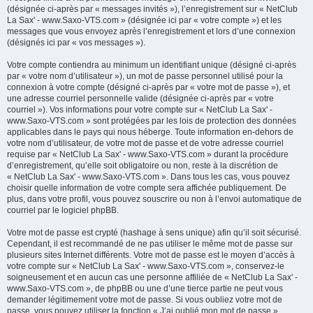
(désignée ci-après par « messages invités »), l’enregistrement sur « NetClub
La Sax' - www.Saxo-VTS.com » (désignée ici par « votre compte ») et les
messages que vous envoyez après l’enregistrement et lors d’une connexion
(désignés ici par « vos messages »).
Votre compte contiendra au minimum un identifiant unique (désigné ci-après
par « votre nom d’utilisateur »), un mot de passe personnel utilisé pour la
connexion à votre compte (désigné ci-après par « votre mot de passe »), et
une adresse courriel personnelle valide (désignée ci-après par « votre
courriel »). Vos informations pour votre compte sur « NetClub La Sax' -
www.Saxo-VTS.com » sont protégées par les lois de protection des données
applicables dans le pays qui nous héberge. Toute information en-dehors de
votre nom d’utilisateur, de votre mot de passe et de votre adresse courriel
requise par « NetClub La Sax' - www.Saxo-VTS.com » durant la procédure
d’enregistrement, qu’elle soit obligatoire ou non, reste à la discrétion de
« NetClub La Sax' - www.Saxo-VTS.com ». Dans tous les cas, vous pouvez
choisir quelle information de votre compte sera affichée publiquement. De
plus, dans votre profil, vous pouvez souscrire ou non à l’envoi automatique de
courriel par le logiciel phpBB.
Votre mot de passe est crypté (hashage à sens unique) afin qu’il soit sécurisé.
Cependant, il est recommandé de ne pas utiliser le même mot de passe sur
plusieurs sites Internet différents. Votre mot de passe est le moyen d’accès à
votre compte sur « NetClub La Sax' - www.Saxo-VTS.com », conservez-le
soigneusement et en aucun cas une personne affiliée de « NetClub La Sax' -
www.Saxo-VTS.com », de phpBB ou une d’une tierce partie ne peut vous
demander légitimement votre mot de passe. Si vous oubliez votre mot de
passe, vous pouvez utiliser la fonction « J’ai oublié mon mot de passe »