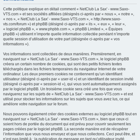
h
Cette politique explique en détail comment « NetClub La Sax' - www.Saxo-
e
VTS.com » et ses sociétés affiliées (désignés ci-après par « nous », « notre »,
« nos », « NetClub La Sax' - www.Saxo-VTS.com », « http://www.saxo-
r
vts.com/forum ») et phpBB (désigné ci-après par « ils », « eux », « leur »,
c
« logiciel phpBB », « www.phpbb.com », « phpBB Limited », « Équipes
phpBB ») utilisent n’importe quelle information collectée pendant n’importe
h
quelle session d’utilisation de votre part (désignée ci-après par « vos
e
informations »).
r
Vos informations sont collectées de deux manières. Premièrement, en
naviguant sur « NetClub La Sax' - www.Saxo-VTS.com », le logiciel phpBB
créera un certain nombre de cookies, qui sont des petits fichiers textes
téléchargés dans les fichiers temporaires du navigateur Internet de votre
ordinateur. Les deux premiers cookies ne contiennent qu’un identifiant
utilisateur (désigné ci-après par « user-id ») et un identifiant de session invité
(désigné ci-après par « session-id »), qui vous sont automatiquement assignés
par le logiciel phpBB. Un troisième cookie sera créé une fois que vous
naviguerez sur les sujets de « NetClub La Sax' - www.Saxo-VTS.com » et est
utilisé pour stocker les informations sur les sujets que vous avez lus, ce qui
améliore votre navigation sur le forum.
Nous pouvons également créer des cookies externes au logiciel phpBB tout en
naviguant sur « NetClub La Sax' - www.Saxo-VTS.com », bien que ceux-ci
soient hors de portée du document qui est prévu pour couvrir seulement les
pages créées par le logiciel phpBB. La seconde manière est de récupérer
l’information que vous nous envoyez et que nous collectons. Ceci peut être, et
n’est pas limité à : la publication de message en tant qu’utilisateur invité