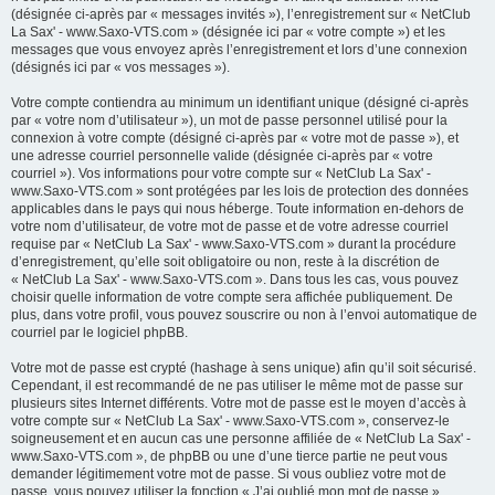
(désignée ci-après par « messages invités »), l’enregistrement sur « NetClub
La Sax' - www.Saxo-VTS.com » (désignée ici par « votre compte ») et les
messages que vous envoyez après l’enregistrement et lors d’une connexion
(désignés ici par « vos messages »).
Votre compte contiendra au minimum un identifiant unique (désigné ci-après
par « votre nom d’utilisateur »), un mot de passe personnel utilisé pour la
connexion à votre compte (désigné ci-après par « votre mot de passe »), et
une adresse courriel personnelle valide (désignée ci-après par « votre
courriel »). Vos informations pour votre compte sur « NetClub La Sax' -
www.Saxo-VTS.com » sont protégées par les lois de protection des données
applicables dans le pays qui nous héberge. Toute information en-dehors de
votre nom d’utilisateur, de votre mot de passe et de votre adresse courriel
requise par « NetClub La Sax' - www.Saxo-VTS.com » durant la procédure
d’enregistrement, qu’elle soit obligatoire ou non, reste à la discrétion de
« NetClub La Sax' - www.Saxo-VTS.com ». Dans tous les cas, vous pouvez
choisir quelle information de votre compte sera affichée publiquement. De
plus, dans votre profil, vous pouvez souscrire ou non à l’envoi automatique de
courriel par le logiciel phpBB.
Votre mot de passe est crypté (hashage à sens unique) afin qu’il soit sécurisé.
Cependant, il est recommandé de ne pas utiliser le même mot de passe sur
plusieurs sites Internet différents. Votre mot de passe est le moyen d’accès à
votre compte sur « NetClub La Sax' - www.Saxo-VTS.com », conservez-le
soigneusement et en aucun cas une personne affiliée de « NetClub La Sax' -
www.Saxo-VTS.com », de phpBB ou une d’une tierce partie ne peut vous
demander légitimement votre mot de passe. Si vous oubliez votre mot de
passe, vous pouvez utiliser la fonction « J’ai oublié mon mot de passe »