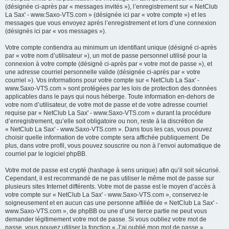
(désignée ci-après par « messages invités »), l’enregistrement sur « NetClub
La Sax' - www.Saxo-VTS.com » (désignée ici par « votre compte ») et les
messages que vous envoyez après l’enregistrement et lors d’une connexion
(désignés ici par « vos messages »).
Votre compte contiendra au minimum un identifiant unique (désigné ci-après
par « votre nom d’utilisateur »), un mot de passe personnel utilisé pour la
connexion à votre compte (désigné ci-après par « votre mot de passe »), et
une adresse courriel personnelle valide (désignée ci-après par « votre
courriel »). Vos informations pour votre compte sur « NetClub La Sax' -
www.Saxo-VTS.com » sont protégées par les lois de protection des données
applicables dans le pays qui nous héberge. Toute information en-dehors de
votre nom d’utilisateur, de votre mot de passe et de votre adresse courriel
requise par « NetClub La Sax' - www.Saxo-VTS.com » durant la procédure
d’enregistrement, qu’elle soit obligatoire ou non, reste à la discrétion de
« NetClub La Sax' - www.Saxo-VTS.com ». Dans tous les cas, vous pouvez
choisir quelle information de votre compte sera affichée publiquement. De
plus, dans votre profil, vous pouvez souscrire ou non à l’envoi automatique de
courriel par le logiciel phpBB.
Votre mot de passe est crypté (hashage à sens unique) afin qu’il soit sécurisé.
Cependant, il est recommandé de ne pas utiliser le même mot de passe sur
plusieurs sites Internet différents. Votre mot de passe est le moyen d’accès à
votre compte sur « NetClub La Sax' - www.Saxo-VTS.com », conservez-le
soigneusement et en aucun cas une personne affiliée de « NetClub La Sax' -
www.Saxo-VTS.com », de phpBB ou une d’une tierce partie ne peut vous
demander légitimement votre mot de passe. Si vous oubliez votre mot de
passe, vous pouvez utiliser la fonction « J’ai oublié mon mot de passe »