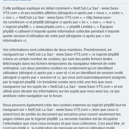
h
Cette politique explique en détail comment « NetClub La Sax' - www.Saxo-
e
VTS.com » et ses sociétés affiliées (désignés ci-après par « nous », « notre »,
« nos », « NetClub La Sax' - www.Saxo-VTS.com », « http://www.saxo-
r
vts.com/forum ») et phpBB (désigné ci-après par « ils », « eux », « leur »,
c
« logiciel phpBB », « www.phpbb.com », « phpBB Limited », « Équipes
phpBB ») utilisent n’importe quelle information collectée pendant n’importe
h
quelle session d’utilisation de votre part (désignée ci-après par « vos
e
informations »).
r
Vos informations sont collectées de deux manières. Premièrement, en
naviguant sur « NetClub La Sax' - www.Saxo-VTS.com », le logiciel phpBB
créera un certain nombre de cookies, qui sont des petits fichiers textes
téléchargés dans les fichiers temporaires du navigateur Internet de votre
ordinateur. Les deux premiers cookies ne contiennent qu’un identifiant
utilisateur (désigné ci-après par « user-id ») et un identifiant de session invité
(désigné ci-après par « session-id »), qui vous sont automatiquement assignés
par le logiciel phpBB. Un troisième cookie sera créé une fois que vous
naviguerez sur les sujets de « NetClub La Sax' - www.Saxo-VTS.com » et est
utilisé pour stocker les informations sur les sujets que vous avez lus, ce qui
améliore votre navigation sur le forum.
Nous pouvons également créer des cookies externes au logiciel phpBB tout en
naviguant sur « NetClub La Sax' - www.Saxo-VTS.com », bien que ceux-ci
soient hors de portée du document qui est prévu pour couvrir seulement les
pages créées par le logiciel phpBB. La seconde manière est de récupérer
l’information que vous nous envoyez et que nous collectons. Ceci peut être, et
n’est pas limité à : la publication de message en tant qu’utilisateur invité