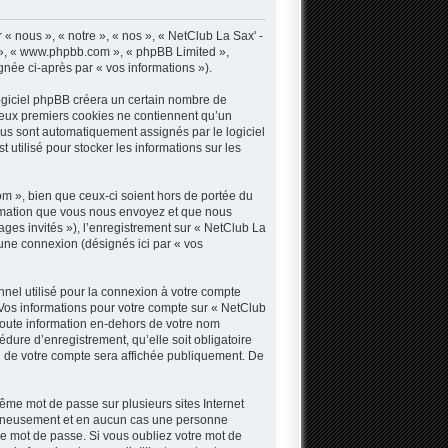
« nous », « notre », « nos », « NetClub La Sax' -
B », « www.phpbb.com », « phpBB Limited »,
gnée ci-après par « vos informations »).
ogiciel phpBB créera un certain nombre de
s deux premiers cookies ne contiennent qu’un
 vous sont automatiquement assignés par le logiciel
utilisé pour stocker les informations sur les
 », bien que ceux-ci soient hors de portée du
ormation que vous nous envoyez et que nous
sages invités »), l’enregistrement sur « NetClub La
une connexion (désignés ici par « vos
nnel utilisé pour la connexion à votre compte
. Vos informations pour votre compte sur « NetClub
Toute information en-dehors de votre nom
dure d’enregistrement, qu’elle soit obligatoire
n de votre compte sera affichée publiquement. De
même mot de passe sur plusieurs sites Internet
oigneusement et en aucun cas une personne
e mot de passe. Si vous oubliez votre mot de