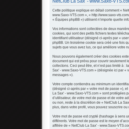
NetClub La Sax' - www.Saxo-VTS.com -
Cette politique explique en détail comment « NetC
www.Saxo-VTS.com », « http://www.saxo-vts.com/fo
« Équipes phpBB ») utilisent n’importe quelle inf
Vos informations sont collectées de deux manièr
cookies, qui sont des petits fichiers textes télé
identifiant utilisateur (désigné ci-après par « use
phpBB. Un troisième cookie sera créé une fois qu
sujets que vous avez lus, ce qui améliore votre na
Nous pouvons également créer des cookies extern
document qui est prévu pour couvrir seulement l
collectons. Ceci peut être, et n’est pas limité à 
Sax' - www.Saxo-VTS.com » (désignée ici par « v
messages »).
Votre compte contiendra au minimum un identifian
(désigné ci-après par « votre mot de passe »), et
La Sax' - www.Saxo-VTS.com » sont protégées par
d’utilisateur, de votre mot de passe et de votre 
ou non, reste à la discrétion de « NetClub La Sa
plus, dans votre profil, vous pouvez souscrire ou 
Votre mot de passe est crypté (hashage à sens uni
différents. Votre mot de passe est le moyen d’
affiliée de « NetClub La Sax' - www.Saxo-VTS.co