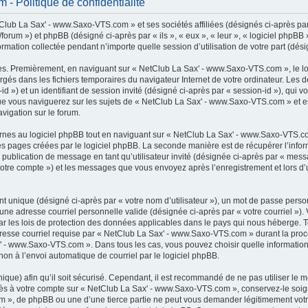
 Politique de confidentialité
lub La Sax' - www.Saxo-VTS.com » et ses sociétés affiliées (désignés ci-après par 
rum ») et phpBB (désigné ci-après par « ils », « eux », « leur », « logiciel phpB
ormation collectée pendant n’importe quelle session d’utilisation de votre part (dési
es. Premièrement, en naviguant sur « NetClub La Sax' - www.Saxo-VTS.com », le l
chargés dans les fichiers temporaires du navigateur Internet de votre ordinateur. Le
r-id ») et un identifiant de session invité (désigné ci-après par « session-id »), qui
e vous naviguerez sur les sujets de « NetClub La Sax' - www.Saxo-VTS.com » et est 
vigation sur le forum.
es au logiciel phpBB tout en naviguant sur « NetClub La Sax' - www.Saxo-VTS.com
es pages créées par le logiciel phpBB. La seconde manière est de récupérer l’inf
: la publication de message en tant qu’utilisateur invité (désignée ci-après par « mes
otre compte ») et les messages que vous envoyez après l’enregistrement et lors d’
t unique (désigné ci-après par « votre nom d’utilisateur »), un mot de passe perso
 une adresse courriel personnelle valide (désignée ci-après par « votre courriel »)
 les lois de protection des données applicables dans le pays qui nous héberge. 
adresse courriel requise par « NetClub La Sax' - www.Saxo-VTS.com » durant la procé
x' - www.Saxo-VTS.com ». Dans tous les cas, vous pouvez choisir quelle informatio
non à l’envoi automatique de courriel par le logiciel phpBB.
que) afin qu’il soit sécurisé. Cependant, il est recommandé de ne pas utiliser le 
accès à votre compte sur « NetClub La Sax' - www.Saxo-VTS.com », conservez-le s
m », de phpBB ou une d’une tierce partie ne peut vous demander légitimement votr