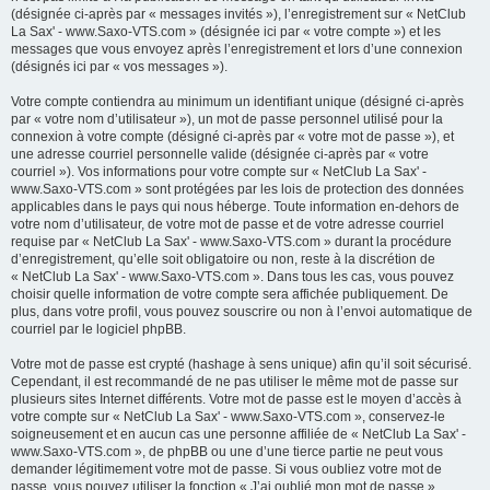
(désignée ci-après par « messages invités »), l’enregistrement sur « NetClub
La Sax' - www.Saxo-VTS.com » (désignée ici par « votre compte ») et les
messages que vous envoyez après l’enregistrement et lors d’une connexion
(désignés ici par « vos messages »).
Votre compte contiendra au minimum un identifiant unique (désigné ci-après
par « votre nom d’utilisateur »), un mot de passe personnel utilisé pour la
connexion à votre compte (désigné ci-après par « votre mot de passe »), et
une adresse courriel personnelle valide (désignée ci-après par « votre
courriel »). Vos informations pour votre compte sur « NetClub La Sax' -
www.Saxo-VTS.com » sont protégées par les lois de protection des données
applicables dans le pays qui nous héberge. Toute information en-dehors de
votre nom d’utilisateur, de votre mot de passe et de votre adresse courriel
requise par « NetClub La Sax' - www.Saxo-VTS.com » durant la procédure
d’enregistrement, qu’elle soit obligatoire ou non, reste à la discrétion de
« NetClub La Sax' - www.Saxo-VTS.com ». Dans tous les cas, vous pouvez
choisir quelle information de votre compte sera affichée publiquement. De
plus, dans votre profil, vous pouvez souscrire ou non à l’envoi automatique de
courriel par le logiciel phpBB.
Votre mot de passe est crypté (hashage à sens unique) afin qu’il soit sécurisé.
Cependant, il est recommandé de ne pas utiliser le même mot de passe sur
plusieurs sites Internet différents. Votre mot de passe est le moyen d’accès à
votre compte sur « NetClub La Sax' - www.Saxo-VTS.com », conservez-le
soigneusement et en aucun cas une personne affiliée de « NetClub La Sax' -
www.Saxo-VTS.com », de phpBB ou une d’une tierce partie ne peut vous
demander légitimement votre mot de passe. Si vous oubliez votre mot de
passe, vous pouvez utiliser la fonction « J’ai oublié mon mot de passe »