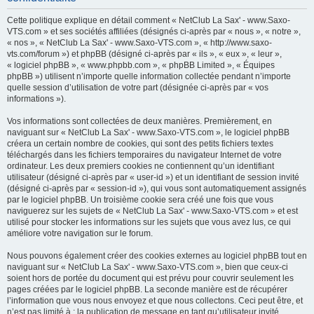
h
Cette politique explique en détail comment « NetClub La Sax' - www.Saxo-
e
VTS.com » et ses sociétés affiliées (désignés ci-après par « nous », « notre »,
« nos », « NetClub La Sax' - www.Saxo-VTS.com », « http://www.saxo-
r
vts.com/forum ») et phpBB (désigné ci-après par « ils », « eux », « leur »,
c
« logiciel phpBB », « www.phpbb.com », « phpBB Limited », « Équipes
phpBB ») utilisent n’importe quelle information collectée pendant n’importe
h
quelle session d’utilisation de votre part (désignée ci-après par « vos
e
informations »).
r
Vos informations sont collectées de deux manières. Premièrement, en
naviguant sur « NetClub La Sax' - www.Saxo-VTS.com », le logiciel phpBB
créera un certain nombre de cookies, qui sont des petits fichiers textes
téléchargés dans les fichiers temporaires du navigateur Internet de votre
ordinateur. Les deux premiers cookies ne contiennent qu’un identifiant
utilisateur (désigné ci-après par « user-id ») et un identifiant de session invité
(désigné ci-après par « session-id »), qui vous sont automatiquement assignés
par le logiciel phpBB. Un troisième cookie sera créé une fois que vous
naviguerez sur les sujets de « NetClub La Sax' - www.Saxo-VTS.com » et est
utilisé pour stocker les informations sur les sujets que vous avez lus, ce qui
améliore votre navigation sur le forum.
Nous pouvons également créer des cookies externes au logiciel phpBB tout en
naviguant sur « NetClub La Sax' - www.Saxo-VTS.com », bien que ceux-ci
soient hors de portée du document qui est prévu pour couvrir seulement les
pages créées par le logiciel phpBB. La seconde manière est de récupérer
l’information que vous nous envoyez et que nous collectons. Ceci peut être, et
n’est pas limité à : la publication de message en tant qu’utilisateur invité