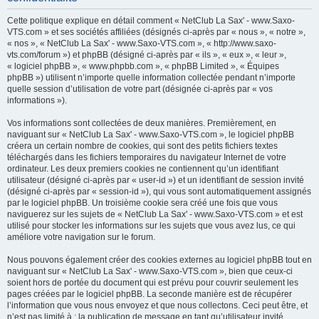
h
Cette politique explique en détail comment « NetClub La Sax' - www.Saxo-
e
VTS.com » et ses sociétés affiliées (désignés ci-après par « nous », « notre »,
« nos », « NetClub La Sax' - www.Saxo-VTS.com », « http://www.saxo-
r
vts.com/forum ») et phpBB (désigné ci-après par « ils », « eux », « leur »,
c
« logiciel phpBB », « www.phpbb.com », « phpBB Limited », « Équipes
phpBB ») utilisent n’importe quelle information collectée pendant n’importe
h
quelle session d’utilisation de votre part (désignée ci-après par « vos
e
informations »).
r
Vos informations sont collectées de deux manières. Premièrement, en
naviguant sur « NetClub La Sax' - www.Saxo-VTS.com », le logiciel phpBB
créera un certain nombre de cookies, qui sont des petits fichiers textes
téléchargés dans les fichiers temporaires du navigateur Internet de votre
ordinateur. Les deux premiers cookies ne contiennent qu’un identifiant
utilisateur (désigné ci-après par « user-id ») et un identifiant de session invité
(désigné ci-après par « session-id »), qui vous sont automatiquement assignés
par le logiciel phpBB. Un troisième cookie sera créé une fois que vous
naviguerez sur les sujets de « NetClub La Sax' - www.Saxo-VTS.com » et est
utilisé pour stocker les informations sur les sujets que vous avez lus, ce qui
améliore votre navigation sur le forum.
Nous pouvons également créer des cookies externes au logiciel phpBB tout en
naviguant sur « NetClub La Sax' - www.Saxo-VTS.com », bien que ceux-ci
soient hors de portée du document qui est prévu pour couvrir seulement les
pages créées par le logiciel phpBB. La seconde manière est de récupérer
l’information que vous nous envoyez et que nous collectons. Ceci peut être, et
n’est pas limité à : la publication de message en tant qu’utilisateur invité