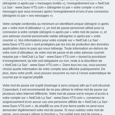
(désignée ci-après par « messages invités »), l’enregistrement sur « NetClub
La Sax' - www.Saxo-VTS.com » (désignée ici par « votre compte ») et les
messages que vous envoyez après l’enregistrement et lors d’une connexion
(désignés ici par « vos messages »).
Votre compte contiendra au minimum un identifiant unique (désigné ci-après
par « votre nom d’utilisateur »), un mot de passe personnel utilisé pour la
connexion à votre compte (désigné ci-après par « votre mot de passe »), et
une adresse courriel personnelle valide (désignée ci-après par « votre
courriel »). Vos informations pour votre compte sur « NetClub La Sax' -
www.Saxo-VTS.com » sont protégées par les lois de protection des données
applicables dans le pays qui nous héberge. Toute information en-dehors de
votre nom d’utilisateur, de votre mot de passe et de votre adresse courriel
requise par « NetClub La Sax' - www.Saxo-VTS.com » durant la procédure
d’enregistrement, qu’elle soit obligatoire ou non, reste à la discrétion de
« NetClub La Sax' - www.Saxo-VTS.com ». Dans tous les cas, vous pouvez
choisir quelle information de votre compte sera affichée publiquement. De
plus, dans votre profil, vous pouvez souscrire ou non à l’envoi automatique de
courriel par le logiciel phpBB.
Votre mot de passe est crypté (hashage à sens unique) afin qu’il soit sécurisé.
Cependant, il est recommandé de ne pas utiliser le même mot de passe sur
plusieurs sites Internet différents. Votre mot de passe est le moyen d’accès à
votre compte sur « NetClub La Sax' - www.Saxo-VTS.com », conservez-le
soigneusement et en aucun cas une personne affiliée de « NetClub La Sax' -
www.Saxo-VTS.com », de phpBB ou une d’une tierce partie ne peut vous
demander légitimement votre mot de passe. Si vous oubliez votre mot de
passe, vous pouvez utiliser la fonction « J’ai oublié mon mot de passe »