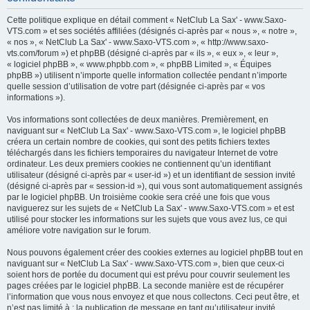
h
Cette politique explique en détail comment « NetClub La Sax' - www.Saxo-
e
VTS.com » et ses sociétés affiliées (désignés ci-après par « nous », « notre »,
« nos », « NetClub La Sax' - www.Saxo-VTS.com », « http://www.saxo-
r
vts.com/forum ») et phpBB (désigné ci-après par « ils », « eux », « leur »,
c
« logiciel phpBB », « www.phpbb.com », « phpBB Limited », « Équipes
phpBB ») utilisent n’importe quelle information collectée pendant n’importe
h
quelle session d’utilisation de votre part (désignée ci-après par « vos
e
informations »).
r
Vos informations sont collectées de deux manières. Premièrement, en
naviguant sur « NetClub La Sax' - www.Saxo-VTS.com », le logiciel phpBB
créera un certain nombre de cookies, qui sont des petits fichiers textes
téléchargés dans les fichiers temporaires du navigateur Internet de votre
ordinateur. Les deux premiers cookies ne contiennent qu’un identifiant
utilisateur (désigné ci-après par « user-id ») et un identifiant de session invité
(désigné ci-après par « session-id »), qui vous sont automatiquement assignés
par le logiciel phpBB. Un troisième cookie sera créé une fois que vous
naviguerez sur les sujets de « NetClub La Sax' - www.Saxo-VTS.com » et est
utilisé pour stocker les informations sur les sujets que vous avez lus, ce qui
améliore votre navigation sur le forum.
Nous pouvons également créer des cookies externes au logiciel phpBB tout en
naviguant sur « NetClub La Sax' - www.Saxo-VTS.com », bien que ceux-ci
soient hors de portée du document qui est prévu pour couvrir seulement les
pages créées par le logiciel phpBB. La seconde manière est de récupérer
l’information que vous nous envoyez et que nous collectons. Ceci peut être, et
n’est pas limité à : la publication de message en tant qu’utilisateur invité