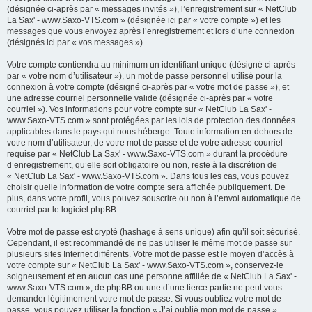
(désignée ci-après par « messages invités »), l’enregistrement sur « NetClub
La Sax' - www.Saxo-VTS.com » (désignée ici par « votre compte ») et les
messages que vous envoyez après l’enregistrement et lors d’une connexion
(désignés ici par « vos messages »).
Votre compte contiendra au minimum un identifiant unique (désigné ci-après
par « votre nom d’utilisateur »), un mot de passe personnel utilisé pour la
connexion à votre compte (désigné ci-après par « votre mot de passe »), et
une adresse courriel personnelle valide (désignée ci-après par « votre
courriel »). Vos informations pour votre compte sur « NetClub La Sax' -
www.Saxo-VTS.com » sont protégées par les lois de protection des données
applicables dans le pays qui nous héberge. Toute information en-dehors de
votre nom d’utilisateur, de votre mot de passe et de votre adresse courriel
requise par « NetClub La Sax' - www.Saxo-VTS.com » durant la procédure
d’enregistrement, qu’elle soit obligatoire ou non, reste à la discrétion de
« NetClub La Sax' - www.Saxo-VTS.com ». Dans tous les cas, vous pouvez
choisir quelle information de votre compte sera affichée publiquement. De
plus, dans votre profil, vous pouvez souscrire ou non à l’envoi automatique de
courriel par le logiciel phpBB.
Votre mot de passe est crypté (hashage à sens unique) afin qu’il soit sécurisé.
Cependant, il est recommandé de ne pas utiliser le même mot de passe sur
plusieurs sites Internet différents. Votre mot de passe est le moyen d’accès à
votre compte sur « NetClub La Sax' - www.Saxo-VTS.com », conservez-le
soigneusement et en aucun cas une personne affiliée de « NetClub La Sax' -
www.Saxo-VTS.com », de phpBB ou une d’une tierce partie ne peut vous
demander légitimement votre mot de passe. Si vous oubliez votre mot de
passe, vous pouvez utiliser la fonction « J’ai oublié mon mot de passe »