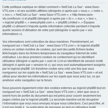
h
Cette politique explique en détail comment « NetClub La Sax' - www.Saxo-
e
VTS.com » et ses sociétés affiliées (désignés ci-après par « nous », « notre »,
« nos », « NetClub La Sax' - www.Saxo-VTS.com », « http://www.saxo-
r
vts.com/forum ») et phpBB (désigné ci-après par « ils », « eux », « leur »,
c
« logiciel phpBB », « www.phpbb.com », « phpBB Limited », « Équipes
phpBB ») utilisent n’importe quelle information collectée pendant n’importe
h
quelle session d’utilisation de votre part (désignée ci-après par « vos
e
informations »).
r
Vos informations sont collectées de deux manières. Premièrement, en
naviguant sur « NetClub La Sax' - www.Saxo-VTS.com », le logiciel phpBB
créera un certain nombre de cookies, qui sont des petits fichiers textes
téléchargés dans les fichiers temporaires du navigateur Internet de votre
ordinateur. Les deux premiers cookies ne contiennent qu’un identifiant
utilisateur (désigné ci-après par « user-id ») et un identifiant de session invité
(désigné ci-après par « session-id »), qui vous sont automatiquement assignés
par le logiciel phpBB. Un troisième cookie sera créé une fois que vous
naviguerez sur les sujets de « NetClub La Sax' - www.Saxo-VTS.com » et est
utilisé pour stocker les informations sur les sujets que vous avez lus, ce qui
améliore votre navigation sur le forum.
Nous pouvons également créer des cookies externes au logiciel phpBB tout en
naviguant sur « NetClub La Sax' - www.Saxo-VTS.com », bien que ceux-ci
soient hors de portée du document qui est prévu pour couvrir seulement les
pages créées par le logiciel phpBB. La seconde manière est de récupérer
l’information que vous nous envoyez et que nous collectons. Ceci peut être, et
n’est pas limité à : la publication de message en tant qu’utilisateur invité