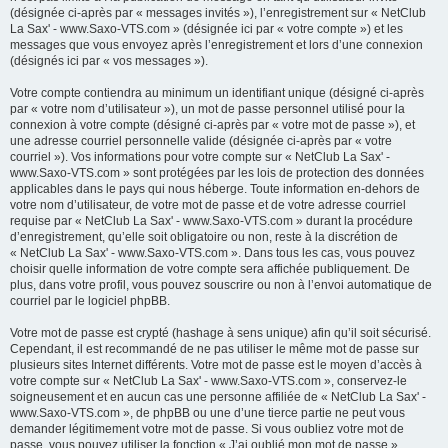
(désignée ci-après par « messages invités »), l’enregistrement sur « NetClub
La Sax' - www.Saxo-VTS.com » (désignée ici par « votre compte ») et les
messages que vous envoyez après l’enregistrement et lors d’une connexion
(désignés ici par « vos messages »).
Votre compte contiendra au minimum un identifiant unique (désigné ci-après
par « votre nom d’utilisateur »), un mot de passe personnel utilisé pour la
connexion à votre compte (désigné ci-après par « votre mot de passe »), et
une adresse courriel personnelle valide (désignée ci-après par « votre
courriel »). Vos informations pour votre compte sur « NetClub La Sax' -
www.Saxo-VTS.com » sont protégées par les lois de protection des données
applicables dans le pays qui nous héberge. Toute information en-dehors de
votre nom d’utilisateur, de votre mot de passe et de votre adresse courriel
requise par « NetClub La Sax' - www.Saxo-VTS.com » durant la procédure
d’enregistrement, qu’elle soit obligatoire ou non, reste à la discrétion de
« NetClub La Sax' - www.Saxo-VTS.com ». Dans tous les cas, vous pouvez
choisir quelle information de votre compte sera affichée publiquement. De
plus, dans votre profil, vous pouvez souscrire ou non à l’envoi automatique de
courriel par le logiciel phpBB.
Votre mot de passe est crypté (hashage à sens unique) afin qu’il soit sécurisé.
Cependant, il est recommandé de ne pas utiliser le même mot de passe sur
plusieurs sites Internet différents. Votre mot de passe est le moyen d’accès à
votre compte sur « NetClub La Sax' - www.Saxo-VTS.com », conservez-le
soigneusement et en aucun cas une personne affiliée de « NetClub La Sax' -
www.Saxo-VTS.com », de phpBB ou une d’une tierce partie ne peut vous
demander légitimement votre mot de passe. Si vous oubliez votre mot de
passe, vous pouvez utiliser la fonction « J’ai oublié mon mot de passe »