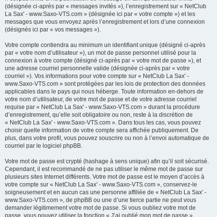
(désignée ci-après par « messages invités »), l’enregistrement sur « NetClub
La Sax' - www.Saxo-VTS.com » (désignée ici par « votre compte ») et les
messages que vous envoyez après l’enregistrement et lors d’une connexion
(désignés ici par « vos messages »).
Votre compte contiendra au minimum un identifiant unique (désigné ci-après
par « votre nom d’utilisateur »), un mot de passe personnel utilisé pour la
connexion à votre compte (désigné ci-après par « votre mot de passe »), et
une adresse courriel personnelle valide (désignée ci-après par « votre
courriel »). Vos informations pour votre compte sur « NetClub La Sax' -
www.Saxo-VTS.com » sont protégées par les lois de protection des données
applicables dans le pays qui nous héberge. Toute information en-dehors de
votre nom d’utilisateur, de votre mot de passe et de votre adresse courriel
requise par « NetClub La Sax' - www.Saxo-VTS.com » durant la procédure
d’enregistrement, qu’elle soit obligatoire ou non, reste à la discrétion de
« NetClub La Sax' - www.Saxo-VTS.com ». Dans tous les cas, vous pouvez
choisir quelle information de votre compte sera affichée publiquement. De
plus, dans votre profil, vous pouvez souscrire ou non à l’envoi automatique de
courriel par le logiciel phpBB.
Votre mot de passe est crypté (hashage à sens unique) afin qu’il soit sécurisé.
Cependant, il est recommandé de ne pas utiliser le même mot de passe sur
plusieurs sites Internet différents. Votre mot de passe est le moyen d’accès à
votre compte sur « NetClub La Sax' - www.Saxo-VTS.com », conservez-le
soigneusement et en aucun cas une personne affiliée de « NetClub La Sax' -
www.Saxo-VTS.com », de phpBB ou une d’une tierce partie ne peut vous
demander légitimement votre mot de passe. Si vous oubliez votre mot de
passe, vous pouvez utiliser la fonction « J’ai oublié mon mot de passe »