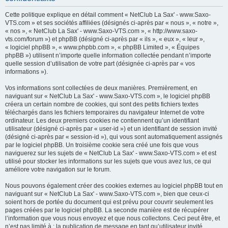
h
Cette politique explique en détail comment « NetClub La Sax' - www.Saxo-
e
VTS.com » et ses sociétés affiliées (désignés ci-après par « nous », « notre »,
« nos », « NetClub La Sax' - www.Saxo-VTS.com », « http://www.saxo-
r
vts.com/forum ») et phpBB (désigné ci-après par « ils », « eux », « leur »,
c
« logiciel phpBB », « www.phpbb.com », « phpBB Limited », « Équipes
phpBB ») utilisent n’importe quelle information collectée pendant n’importe
h
quelle session d’utilisation de votre part (désignée ci-après par « vos
e
informations »).
r
Vos informations sont collectées de deux manières. Premièrement, en
naviguant sur « NetClub La Sax' - www.Saxo-VTS.com », le logiciel phpBB
créera un certain nombre de cookies, qui sont des petits fichiers textes
téléchargés dans les fichiers temporaires du navigateur Internet de votre
ordinateur. Les deux premiers cookies ne contiennent qu’un identifiant
utilisateur (désigné ci-après par « user-id ») et un identifiant de session invité
(désigné ci-après par « session-id »), qui vous sont automatiquement assignés
par le logiciel phpBB. Un troisième cookie sera créé une fois que vous
naviguerez sur les sujets de « NetClub La Sax' - www.Saxo-VTS.com » et est
utilisé pour stocker les informations sur les sujets que vous avez lus, ce qui
améliore votre navigation sur le forum.
Nous pouvons également créer des cookies externes au logiciel phpBB tout en
naviguant sur « NetClub La Sax' - www.Saxo-VTS.com », bien que ceux-ci
soient hors de portée du document qui est prévu pour couvrir seulement les
pages créées par le logiciel phpBB. La seconde manière est de récupérer
l’information que vous nous envoyez et que nous collectons. Ceci peut être, et
n’est pas limité à : la publication de message en tant qu’utilisateur invité