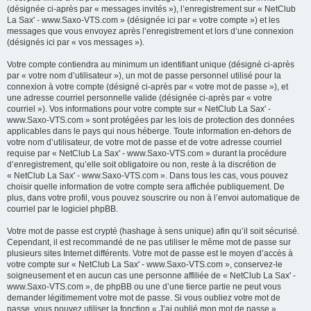
(désignée ci-après par « messages invités »), l’enregistrement sur « NetClub
La Sax' - www.Saxo-VTS.com » (désignée ici par « votre compte ») et les
messages que vous envoyez après l’enregistrement et lors d’une connexion
(désignés ici par « vos messages »).
Votre compte contiendra au minimum un identifiant unique (désigné ci-après
par « votre nom d’utilisateur »), un mot de passe personnel utilisé pour la
connexion à votre compte (désigné ci-après par « votre mot de passe »), et
une adresse courriel personnelle valide (désignée ci-après par « votre
courriel »). Vos informations pour votre compte sur « NetClub La Sax' -
www.Saxo-VTS.com » sont protégées par les lois de protection des données
applicables dans le pays qui nous héberge. Toute information en-dehors de
votre nom d’utilisateur, de votre mot de passe et de votre adresse courriel
requise par « NetClub La Sax' - www.Saxo-VTS.com » durant la procédure
d’enregistrement, qu’elle soit obligatoire ou non, reste à la discrétion de
« NetClub La Sax' - www.Saxo-VTS.com ». Dans tous les cas, vous pouvez
choisir quelle information de votre compte sera affichée publiquement. De
plus, dans votre profil, vous pouvez souscrire ou non à l’envoi automatique de
courriel par le logiciel phpBB.
Votre mot de passe est crypté (hashage à sens unique) afin qu’il soit sécurisé.
Cependant, il est recommandé de ne pas utiliser le même mot de passe sur
plusieurs sites Internet différents. Votre mot de passe est le moyen d’accès à
votre compte sur « NetClub La Sax' - www.Saxo-VTS.com », conservez-le
soigneusement et en aucun cas une personne affiliée de « NetClub La Sax' -
www.Saxo-VTS.com », de phpBB ou une d’une tierce partie ne peut vous
demander légitimement votre mot de passe. Si vous oubliez votre mot de
passe, vous pouvez utiliser la fonction « J’ai oublié mon mot de passe »