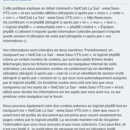
h
Cette politique explique en détail comment « NetClub La Sax' - www.Saxo-
e
VTS.com » et ses sociétés affiliées (désignés ci-après par « nous », « notre »,
« nos », « NetClub La Sax' - www.Saxo-VTS.com », « http://www.saxo-
r
vts.com/forum ») et phpBB (désigné ci-après par « ils », « eux », « leur »,
c
« logiciel phpBB », « www.phpbb.com », « phpBB Limited », « Équipes
phpBB ») utilisent n’importe quelle information collectée pendant n’importe
h
quelle session d’utilisation de votre part (désignée ci-après par « vos
e
informations »).
r
Vos informations sont collectées de deux manières. Premièrement, en
naviguant sur « NetClub La Sax' - www.Saxo-VTS.com », le logiciel phpBB
créera un certain nombre de cookies, qui sont des petits fichiers textes
téléchargés dans les fichiers temporaires du navigateur Internet de votre
ordinateur. Les deux premiers cookies ne contiennent qu’un identifiant
utilisateur (désigné ci-après par « user-id ») et un identifiant de session invité
(désigné ci-après par « session-id »), qui vous sont automatiquement assignés
par le logiciel phpBB. Un troisième cookie sera créé une fois que vous
naviguerez sur les sujets de « NetClub La Sax' - www.Saxo-VTS.com » et est
utilisé pour stocker les informations sur les sujets que vous avez lus, ce qui
améliore votre navigation sur le forum.
Nous pouvons également créer des cookies externes au logiciel phpBB tout en
naviguant sur « NetClub La Sax' - www.Saxo-VTS.com », bien que ceux-ci
soient hors de portée du document qui est prévu pour couvrir seulement les
pages créées par le logiciel phpBB. La seconde manière est de récupérer
l’information que vous nous envoyez et que nous collectons. Ceci peut être, et
n’est pas limité à : la publication de message en tant qu’utilisateur invité