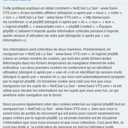
h
Cette politique explique en détail comment « NetClub La Sax' - www.Saxo-
e
VTS.com » et ses sociétés affiliées (désignés ci-après par « nous », « notre »,
« nos », « NetClub La Sax' - www.Saxo-VTS.com », « http://www.saxo-
r
vts.com/forum ») et phpBB (désigné ci-après par « ils », « eux », « leur »,
c
« logiciel phpBB », « www.phpbb.com », « phpBB Limited », « Équipes
phpBB ») utilisent n’importe quelle information collectée pendant n’importe
h
quelle session d’utilisation de votre part (désignée ci-après par « vos
e
informations »).
r
Vos informations sont collectées de deux manières. Premièrement, en
naviguant sur « NetClub La Sax' - www.Saxo-VTS.com », le logiciel phpBB
créera un certain nombre de cookies, qui sont des petits fichiers textes
téléchargés dans les fichiers temporaires du navigateur Internet de votre
ordinateur. Les deux premiers cookies ne contiennent qu’un identifiant
utilisateur (désigné ci-après par « user-id ») et un identifiant de session invité
(désigné ci-après par « session-id »), qui vous sont automatiquement assignés
par le logiciel phpBB. Un troisième cookie sera créé une fois que vous
naviguerez sur les sujets de « NetClub La Sax' - www.Saxo-VTS.com » et est
utilisé pour stocker les informations sur les sujets que vous avez lus, ce qui
améliore votre navigation sur le forum.
Nous pouvons également créer des cookies externes au logiciel phpBB tout en
naviguant sur « NetClub La Sax' - www.Saxo-VTS.com », bien que ceux-ci
soient hors de portée du document qui est prévu pour couvrir seulement les
pages créées par le logiciel phpBB. La seconde manière est de récupérer
l’information que vous nous envoyez et que nous collectons. Ceci peut être, et
n’est pas limité à : la publication de message en tant qu’utilisateur invité