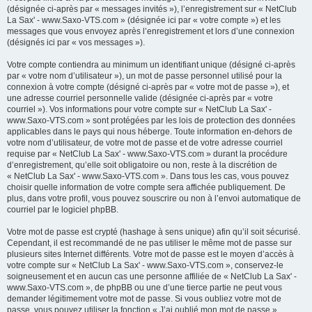
(désignée ci-après par « messages invités »), l’enregistrement sur « NetClub
La Sax' - www.Saxo-VTS.com » (désignée ici par « votre compte ») et les
messages que vous envoyez après l’enregistrement et lors d’une connexion
(désignés ici par « vos messages »).
Votre compte contiendra au minimum un identifiant unique (désigné ci-après
par « votre nom d’utilisateur »), un mot de passe personnel utilisé pour la
connexion à votre compte (désigné ci-après par « votre mot de passe »), et
une adresse courriel personnelle valide (désignée ci-après par « votre
courriel »). Vos informations pour votre compte sur « NetClub La Sax' -
www.Saxo-VTS.com » sont protégées par les lois de protection des données
applicables dans le pays qui nous héberge. Toute information en-dehors de
votre nom d’utilisateur, de votre mot de passe et de votre adresse courriel
requise par « NetClub La Sax' - www.Saxo-VTS.com » durant la procédure
d’enregistrement, qu’elle soit obligatoire ou non, reste à la discrétion de
« NetClub La Sax' - www.Saxo-VTS.com ». Dans tous les cas, vous pouvez
choisir quelle information de votre compte sera affichée publiquement. De
plus, dans votre profil, vous pouvez souscrire ou non à l’envoi automatique de
courriel par le logiciel phpBB.
Votre mot de passe est crypté (hashage à sens unique) afin qu’il soit sécurisé.
Cependant, il est recommandé de ne pas utiliser le même mot de passe sur
plusieurs sites Internet différents. Votre mot de passe est le moyen d’accès à
votre compte sur « NetClub La Sax' - www.Saxo-VTS.com », conservez-le
soigneusement et en aucun cas une personne affiliée de « NetClub La Sax' -
www.Saxo-VTS.com », de phpBB ou une d’une tierce partie ne peut vous
demander légitimement votre mot de passe. Si vous oubliez votre mot de
passe, vous pouvez utiliser la fonction « J’ai oublié mon mot de passe »