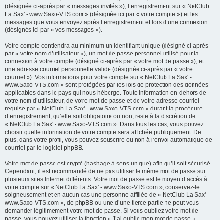
(désignée ci-après par « messages invités »), l’enregistrement sur « NetClub
La Sax' - www.Saxo-VTS.com » (désignée ici par « votre compte ») et les
messages que vous envoyez après l’enregistrement et lors d’une connexion
(désignés ici par « vos messages »).
Votre compte contiendra au minimum un identifiant unique (désigné ci-après
par « votre nom d’utilisateur »), un mot de passe personnel utilisé pour la
connexion à votre compte (désigné ci-après par « votre mot de passe »), et
une adresse courriel personnelle valide (désignée ci-après par « votre
courriel »). Vos informations pour votre compte sur « NetClub La Sax' -
www.Saxo-VTS.com » sont protégées par les lois de protection des données
applicables dans le pays qui nous héberge. Toute information en-dehors de
votre nom d’utilisateur, de votre mot de passe et de votre adresse courriel
requise par « NetClub La Sax' - www.Saxo-VTS.com » durant la procédure
d’enregistrement, qu’elle soit obligatoire ou non, reste à la discrétion de
« NetClub La Sax' - www.Saxo-VTS.com ». Dans tous les cas, vous pouvez
choisir quelle information de votre compte sera affichée publiquement. De
plus, dans votre profil, vous pouvez souscrire ou non à l’envoi automatique de
courriel par le logiciel phpBB.
Votre mot de passe est crypté (hashage à sens unique) afin qu’il soit sécurisé.
Cependant, il est recommandé de ne pas utiliser le même mot de passe sur
plusieurs sites Internet différents. Votre mot de passe est le moyen d’accès à
votre compte sur « NetClub La Sax' - www.Saxo-VTS.com », conservez-le
soigneusement et en aucun cas une personne affiliée de « NetClub La Sax' -
www.Saxo-VTS.com », de phpBB ou une d’une tierce partie ne peut vous
demander légitimement votre mot de passe. Si vous oubliez votre mot de
passe, vous pouvez utiliser la fonction « J’ai oublié mon mot de passe »