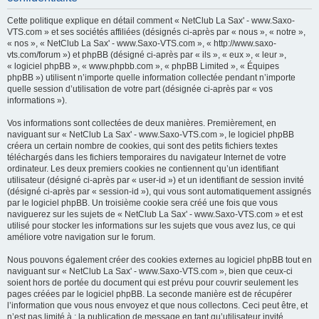
h
Cette politique explique en détail comment « NetClub La Sax' - www.Saxo-
e
VTS.com » et ses sociétés affiliées (désignés ci-après par « nous », « notre »,
« nos », « NetClub La Sax' - www.Saxo-VTS.com », « http://www.saxo-
r
vts.com/forum ») et phpBB (désigné ci-après par « ils », « eux », « leur »,
c
« logiciel phpBB », « www.phpbb.com », « phpBB Limited », « Équipes
phpBB ») utilisent n’importe quelle information collectée pendant n’importe
h
quelle session d’utilisation de votre part (désignée ci-après par « vos
e
informations »).
r
Vos informations sont collectées de deux manières. Premièrement, en
naviguant sur « NetClub La Sax' - www.Saxo-VTS.com », le logiciel phpBB
créera un certain nombre de cookies, qui sont des petits fichiers textes
téléchargés dans les fichiers temporaires du navigateur Internet de votre
ordinateur. Les deux premiers cookies ne contiennent qu’un identifiant
utilisateur (désigné ci-après par « user-id ») et un identifiant de session invité
(désigné ci-après par « session-id »), qui vous sont automatiquement assignés
par le logiciel phpBB. Un troisième cookie sera créé une fois que vous
naviguerez sur les sujets de « NetClub La Sax' - www.Saxo-VTS.com » et est
utilisé pour stocker les informations sur les sujets que vous avez lus, ce qui
améliore votre navigation sur le forum.
Nous pouvons également créer des cookies externes au logiciel phpBB tout en
naviguant sur « NetClub La Sax' - www.Saxo-VTS.com », bien que ceux-ci
soient hors de portée du document qui est prévu pour couvrir seulement les
pages créées par le logiciel phpBB. La seconde manière est de récupérer
l’information que vous nous envoyez et que nous collectons. Ceci peut être, et
n’est pas limité à : la publication de message en tant qu’utilisateur invité