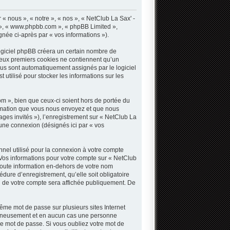
« nous », « notre », « nos », « NetClub La Sax' -
B », « www.phpbb.com », « phpBB Limited »,
gnée ci-après par « vos informations »).
ogiciel phpBB créera un certain nombre de
s deux premiers cookies ne contiennent qu’un
 vous sont automatiquement assignés par le logiciel
utilisé pour stocker les informations sur les
 », bien que ceux-ci soient hors de portée du
ormation que vous nous envoyez et que nous
sages invités »), l’enregistrement sur « NetClub La
une connexion (désignés ici par « vos
nnel utilisé pour la connexion à votre compte
. Vos informations pour votre compte sur « NetClub
Toute information en-dehors de votre nom
dure d’enregistrement, qu’elle soit obligatoire
n de votre compte sera affichée publiquement. De
même mot de passe sur plusieurs sites Internet
oigneusement et en aucun cas une personne
e mot de passe. Si vous oubliez votre mot de