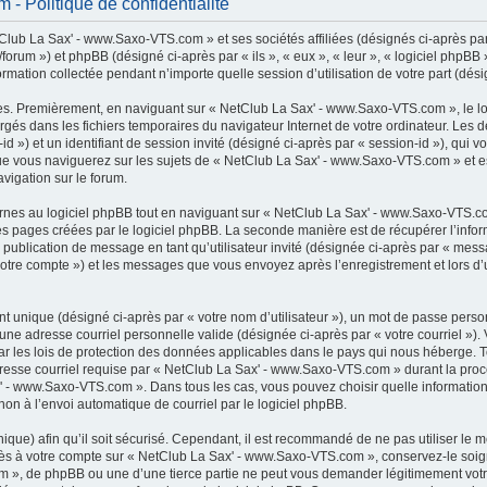
 Politique de confidentialité
lub La Sax' - www.Saxo-VTS.com » et ses sociétés affiliées (désignés ci-après par 
rum ») et phpBB (désigné ci-après par « ils », « eux », « leur », « logiciel phpB
ormation collectée pendant n’importe quelle session d’utilisation de votre part (dési
es. Premièrement, en naviguant sur « NetClub La Sax' - www.Saxo-VTS.com », le l
chargés dans les fichiers temporaires du navigateur Internet de votre ordinateur. Le
r-id ») et un identifiant de session invité (désigné ci-après par « session-id »), qui
e vous naviguerez sur les sujets de « NetClub La Sax' - www.Saxo-VTS.com » et est 
vigation sur le forum.
es au logiciel phpBB tout en naviguant sur « NetClub La Sax' - www.Saxo-VTS.com
es pages créées par le logiciel phpBB. La seconde manière est de récupérer l’inf
: la publication de message en tant qu’utilisateur invité (désignée ci-après par « mes
otre compte ») et les messages que vous envoyez après l’enregistrement et lors d’
t unique (désigné ci-après par « votre nom d’utilisateur »), un mot de passe perso
 une adresse courriel personnelle valide (désignée ci-après par « votre courriel »)
 les lois de protection des données applicables dans le pays qui nous héberge. 
adresse courriel requise par « NetClub La Sax' - www.Saxo-VTS.com » durant la procé
x' - www.Saxo-VTS.com ». Dans tous les cas, vous pouvez choisir quelle informatio
non à l’envoi automatique de courriel par le logiciel phpBB.
que) afin qu’il soit sécurisé. Cependant, il est recommandé de ne pas utiliser le 
accès à votre compte sur « NetClub La Sax' - www.Saxo-VTS.com », conservez-le s
m », de phpBB ou une d’une tierce partie ne peut vous demander légitimement votr