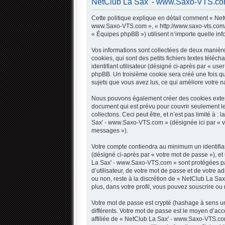
NetClub La Sax' - www.Saxo-VTS.com -
Cette politique explique en détail comment « NetC
www.Saxo-VTS.com », « http://www.saxo-vts.com/fo
« Équipes phpBB ») utilisent n’importe quelle inf
Vos informations sont collectées de deux manièr
cookies, qui sont des petits fichiers textes télé
identifiant utilisateur (désigné ci-après par « use
phpBB. Un troisième cookie sera créé une fois qu
sujets que vous avez lus, ce qui améliore votre na
Nous pouvons également créer des cookies extern
document qui est prévu pour couvrir seulement l
collectons. Ceci peut être, et n’est pas limité à 
Sax' - www.Saxo-VTS.com » (désignée ici par « v
messages »).
Votre compte contiendra au minimum un identifian
(désigné ci-après par « votre mot de passe »), et
La Sax' - www.Saxo-VTS.com » sont protégées par
d’utilisateur, de votre mot de passe et de votre 
ou non, reste à la discrétion de « NetClub La Sa
plus, dans votre profil, vous pouvez souscrire ou 
Votre mot de passe est crypté (hashage à sens uni
différents. Votre mot de passe est le moyen d’
affiliée de « NetClub La Sax' - www.Saxo-VTS.co