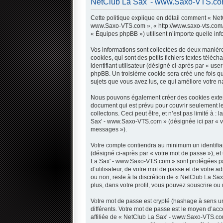
NetClub La Sax' - www.Saxo-VTS.com -
Cette politique explique en détail comment « NetC
www.Saxo-VTS.com », « http://www.saxo-vts.com/fo
« Équipes phpBB ») utilisent n’importe quelle inf
Vos informations sont collectées de deux manièr
cookies, qui sont des petits fichiers textes télé
identifiant utilisateur (désigné ci-après par « use
phpBB. Un troisième cookie sera créé une fois qu
sujets que vous avez lus, ce qui améliore votre na
Nous pouvons également créer des cookies extern
document qui est prévu pour couvrir seulement l
collectons. Ceci peut être, et n’est pas limité à 
Sax' - www.Saxo-VTS.com » (désignée ici par « v
messages »).
Votre compte contiendra au minimum un identifian
(désigné ci-après par « votre mot de passe »), et
La Sax' - www.Saxo-VTS.com » sont protégées par
d’utilisateur, de votre mot de passe et de votre 
ou non, reste à la discrétion de « NetClub La Sa
plus, dans votre profil, vous pouvez souscrire ou 
Votre mot de passe est crypté (hashage à sens uni
différents. Votre mot de passe est le moyen d’
affiliée de « NetClub La Sax' - www.Saxo-VTS.co