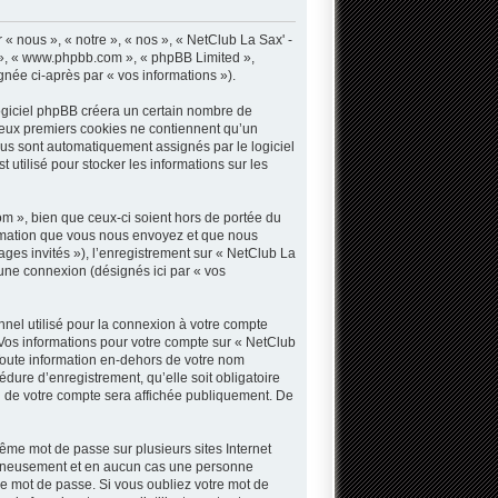
« nous », « notre », « nos », « NetClub La Sax' -
B », « www.phpbb.com », « phpBB Limited »,
gnée ci-après par « vos informations »).
ogiciel phpBB créera un certain nombre de
s deux premiers cookies ne contiennent qu’un
 vous sont automatiquement assignés par le logiciel
utilisé pour stocker les informations sur les
 », bien que ceux-ci soient hors de portée du
ormation que vous nous envoyez et que nous
sages invités »), l’enregistrement sur « NetClub La
une connexion (désignés ici par « vos
nnel utilisé pour la connexion à votre compte
. Vos informations pour votre compte sur « NetClub
Toute information en-dehors de votre nom
dure d’enregistrement, qu’elle soit obligatoire
n de votre compte sera affichée publiquement. De
même mot de passe sur plusieurs sites Internet
oigneusement et en aucun cas une personne
e mot de passe. Si vous oubliez votre mot de