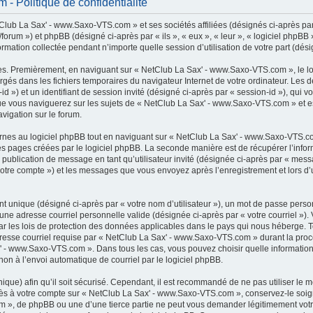
 Politique de confidentialité
lub La Sax' - www.Saxo-VTS.com » et ses sociétés affiliées (désignés ci-après par 
rum ») et phpBB (désigné ci-après par « ils », « eux », « leur », « logiciel phpB
ormation collectée pendant n’importe quelle session d’utilisation de votre part (dési
es. Premièrement, en naviguant sur « NetClub La Sax' - www.Saxo-VTS.com », le l
chargés dans les fichiers temporaires du navigateur Internet de votre ordinateur. Le
r-id ») et un identifiant de session invité (désigné ci-après par « session-id »), qui
e vous naviguerez sur les sujets de « NetClub La Sax' - www.Saxo-VTS.com » et est 
vigation sur le forum.
es au logiciel phpBB tout en naviguant sur « NetClub La Sax' - www.Saxo-VTS.com
es pages créées par le logiciel phpBB. La seconde manière est de récupérer l’inf
: la publication de message en tant qu’utilisateur invité (désignée ci-après par « mes
otre compte ») et les messages que vous envoyez après l’enregistrement et lors d’
t unique (désigné ci-après par « votre nom d’utilisateur »), un mot de passe perso
 une adresse courriel personnelle valide (désignée ci-après par « votre courriel »)
 les lois de protection des données applicables dans le pays qui nous héberge. 
adresse courriel requise par « NetClub La Sax' - www.Saxo-VTS.com » durant la procé
x' - www.Saxo-VTS.com ». Dans tous les cas, vous pouvez choisir quelle informatio
non à l’envoi automatique de courriel par le logiciel phpBB.
que) afin qu’il soit sécurisé. Cependant, il est recommandé de ne pas utiliser le 
accès à votre compte sur « NetClub La Sax' - www.Saxo-VTS.com », conservez-le s
m », de phpBB ou une d’une tierce partie ne peut vous demander légitimement votr