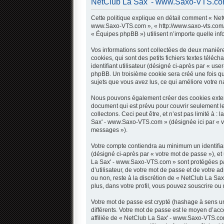
NetClub La Sax' - www.Saxo-VTS.com -
Cette politique explique en détail comment « NetC
www.Saxo-VTS.com », « http://www.saxo-vts.com/fo
« Équipes phpBB ») utilisent n’importe quelle inf
Vos informations sont collectées de deux manièr
cookies, qui sont des petits fichiers textes télé
identifiant utilisateur (désigné ci-après par « use
phpBB. Un troisième cookie sera créé une fois qu
sujets que vous avez lus, ce qui améliore votre na
Nous pouvons également créer des cookies extern
document qui est prévu pour couvrir seulement l
collectons. Ceci peut être, et n’est pas limité à 
Sax' - www.Saxo-VTS.com » (désignée ici par « v
messages »).
Votre compte contiendra au minimum un identifian
(désigné ci-après par « votre mot de passe »), et
La Sax' - www.Saxo-VTS.com » sont protégées par
d’utilisateur, de votre mot de passe et de votre 
ou non, reste à la discrétion de « NetClub La Sa
plus, dans votre profil, vous pouvez souscrire ou 
Votre mot de passe est crypté (hashage à sens uni
différents. Votre mot de passe est le moyen d’
affiliée de « NetClub La Sax' - www.Saxo-VTS.co