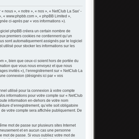
« nous », « notre », « nos », « NetClub La Sax' -
B », « www.phpbb.com », « phpBB Limited »,
gnée ci-après par « vos informations »).
ogiciel phpBB créera un certain nombre de
s deux premiers cookies ne contiennent qu’un
 vous sont automatiquement assignés par le logiciel
utilisé pour stocker les informations sur les
 », bien que ceux-ci soient hors de portée du
ormation que vous nous envoyez et que nous
sages invités »), l’enregistrement sur « NetClub La
une connexion (désignés ici par « vos
nnel utilisé pour la connexion à votre compte
. Vos informations pour votre compte sur « NetClub
Toute information en-dehors de votre nom
dure d’enregistrement, qu’elle soit obligatoire
n de votre compte sera affichée publiquement. De
même mot de passe sur plusieurs sites Internet
oigneusement et en aucun cas une personne
e mot de passe. Si vous oubliez votre mot de