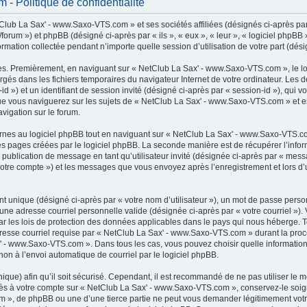
 Politique de confidentialité
lub La Sax' - www.Saxo-VTS.com » et ses sociétés affiliées (désignés ci-après par 
rum ») et phpBB (désigné ci-après par « ils », « eux », « leur », « logiciel phpB
ormation collectée pendant n’importe quelle session d’utilisation de votre part (dési
es. Premièrement, en naviguant sur « NetClub La Sax' - www.Saxo-VTS.com », le l
chargés dans les fichiers temporaires du navigateur Internet de votre ordinateur. Le
r-id ») et un identifiant de session invité (désigné ci-après par « session-id »), qui
e vous naviguerez sur les sujets de « NetClub La Sax' - www.Saxo-VTS.com » et est 
vigation sur le forum.
es au logiciel phpBB tout en naviguant sur « NetClub La Sax' - www.Saxo-VTS.com
es pages créées par le logiciel phpBB. La seconde manière est de récupérer l’inf
: la publication de message en tant qu’utilisateur invité (désignée ci-après par « mes
otre compte ») et les messages que vous envoyez après l’enregistrement et lors d’
t unique (désigné ci-après par « votre nom d’utilisateur »), un mot de passe perso
 une adresse courriel personnelle valide (désignée ci-après par « votre courriel »)
 les lois de protection des données applicables dans le pays qui nous héberge. 
adresse courriel requise par « NetClub La Sax' - www.Saxo-VTS.com » durant la procé
x' - www.Saxo-VTS.com ». Dans tous les cas, vous pouvez choisir quelle informatio
non à l’envoi automatique de courriel par le logiciel phpBB.
que) afin qu’il soit sécurisé. Cependant, il est recommandé de ne pas utiliser le 
accès à votre compte sur « NetClub La Sax' - www.Saxo-VTS.com », conservez-le s
m », de phpBB ou une d’une tierce partie ne peut vous demander légitimement votr