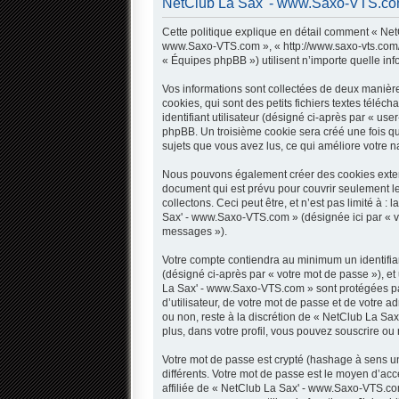
NetClub La Sax' - www.Saxo-VTS.com -
Cette politique explique en détail comment « NetC
www.Saxo-VTS.com », « http://www.saxo-vts.com/fo
« Équipes phpBB ») utilisent n’importe quelle inf
Vos informations sont collectées de deux manièr
cookies, qui sont des petits fichiers textes télé
identifiant utilisateur (désigné ci-après par « use
phpBB. Un troisième cookie sera créé une fois qu
sujets que vous avez lus, ce qui améliore votre na
Nous pouvons également créer des cookies extern
document qui est prévu pour couvrir seulement l
collectons. Ceci peut être, et n’est pas limité à 
Sax' - www.Saxo-VTS.com » (désignée ici par « v
messages »).
Votre compte contiendra au minimum un identifian
(désigné ci-après par « votre mot de passe »), et
La Sax' - www.Saxo-VTS.com » sont protégées par
d’utilisateur, de votre mot de passe et de votre 
ou non, reste à la discrétion de « NetClub La Sa
plus, dans votre profil, vous pouvez souscrire ou 
Votre mot de passe est crypté (hashage à sens uni
différents. Votre mot de passe est le moyen d’
affiliée de « NetClub La Sax' - www.Saxo-VTS.co