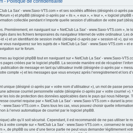
 Politique de confidentialité
lub La Sax' - www.Saxo-VTS.com » et ses sociétés affiliées (désignés ci-après par 
rum ») et phpBB (désigné ci-après par « ils », « eux », « leur », « logiciel phpB
ormation collectée pendant n’importe quelle session d’utilisation de votre part (dési
es. Premièrement, en naviguant sur « NetClub La Sax' - www.Saxo-VTS.com », le l
chargés dans les fichiers temporaires du navigateur Internet de votre ordinateur. Le
r-id ») et un identifiant de session invité (désigné ci-après par « session-id »), qui
e vous naviguerez sur les sujets de « NetClub La Sax' - www.Saxo-VTS.com » et est 
vigation sur le forum.
es au logiciel phpBB tout en naviguant sur « NetClub La Sax' - www.Saxo-VTS.com
es pages créées par le logiciel phpBB. La seconde manière est de récupérer l’inf
: la publication de message en tant qu’utilisateur invité (désignée ci-après par « mes
otre compte ») et les messages que vous envoyez après l’enregistrement et lors d’
t unique (désigné ci-après par « votre nom d’utilisateur »), un mot de passe perso
 une adresse courriel personnelle valide (désignée ci-après par « votre courriel »)
 les lois de protection des données applicables dans le pays qui nous héberge. 
adresse courriel requise par « NetClub La Sax' - www.Saxo-VTS.com » durant la procé
x' - www.Saxo-VTS.com ». Dans tous les cas, vous pouvez choisir quelle informatio
non à l’envoi automatique de courriel par le logiciel phpBB.
que) afin qu’il soit sécurisé. Cependant, il est recommandé de ne pas utiliser le 
accès à votre compte sur « NetClub La Sax' - www.Saxo-VTS.com », conservez-le s
m », de phpBB ou une d’une tierce partie ne peut vous demander légitimement votr