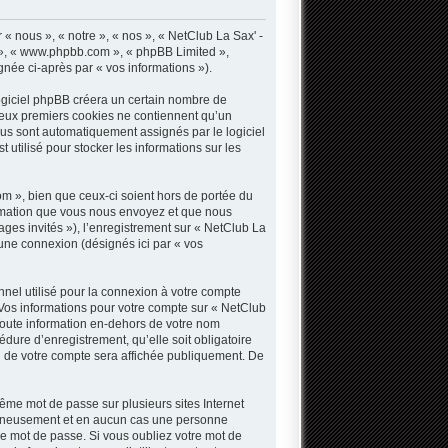
« nous », « notre », « nos », « NetClub La Sax' -
B », « www.phpbb.com », « phpBB Limited »,
gnée ci-après par « vos informations »).
ogiciel phpBB créera un certain nombre de
s deux premiers cookies ne contiennent qu’un
 vous sont automatiquement assignés par le logiciel
utilisé pour stocker les informations sur les
 », bien que ceux-ci soient hors de portée du
ormation que vous nous envoyez et que nous
sages invités »), l’enregistrement sur « NetClub La
une connexion (désignés ici par « vos
nnel utilisé pour la connexion à votre compte
. Vos informations pour votre compte sur « NetClub
Toute information en-dehors de votre nom
dure d’enregistrement, qu’elle soit obligatoire
n de votre compte sera affichée publiquement. De
même mot de passe sur plusieurs sites Internet
oigneusement et en aucun cas une personne
e mot de passe. Si vous oubliez votre mot de