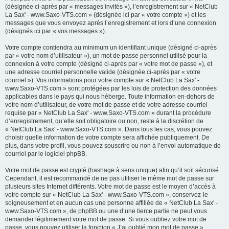
(désignée ci-après par « messages invités »), l’enregistrement sur « NetClub
La Sax' - www.Saxo-VTS.com » (désignée ici par « votre compte ») et les
messages que vous envoyez après l’enregistrement et lors d’une connexion
(désignés ici par « vos messages »).
Votre compte contiendra au minimum un identifiant unique (désigné ci-après
par « votre nom d’utilisateur »), un mot de passe personnel utilisé pour la
connexion à votre compte (désigné ci-après par « votre mot de passe »), et
une adresse courriel personnelle valide (désignée ci-après par « votre
courriel »). Vos informations pour votre compte sur « NetClub La Sax' -
www.Saxo-VTS.com » sont protégées par les lois de protection des données
applicables dans le pays qui nous héberge. Toute information en-dehors de
votre nom d’utilisateur, de votre mot de passe et de votre adresse courriel
requise par « NetClub La Sax' - www.Saxo-VTS.com » durant la procédure
d’enregistrement, qu’elle soit obligatoire ou non, reste à la discrétion de
« NetClub La Sax' - www.Saxo-VTS.com ». Dans tous les cas, vous pouvez
choisir quelle information de votre compte sera affichée publiquement. De
plus, dans votre profil, vous pouvez souscrire ou non à l’envoi automatique de
courriel par le logiciel phpBB.
Votre mot de passe est crypté (hashage à sens unique) afin qu’il soit sécurisé.
Cependant, il est recommandé de ne pas utiliser le même mot de passe sur
plusieurs sites Internet différents. Votre mot de passe est le moyen d’accès à
votre compte sur « NetClub La Sax' - www.Saxo-VTS.com », conservez-le
soigneusement et en aucun cas une personne affiliée de « NetClub La Sax' -
www.Saxo-VTS.com », de phpBB ou une d’une tierce partie ne peut vous
demander légitimement votre mot de passe. Si vous oubliez votre mot de
passe, vous pouvez utiliser la fonction « J’ai oublié mon mot de passe »