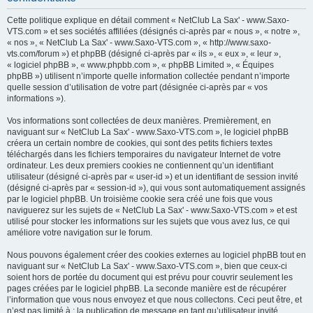
h
Cette politique explique en détail comment « NetClub La Sax' - www.Saxo-
e
VTS.com » et ses sociétés affiliées (désignés ci-après par « nous », « notre »,
« nos », « NetClub La Sax' - www.Saxo-VTS.com », « http://www.saxo-
r
vts.com/forum ») et phpBB (désigné ci-après par « ils », « eux », « leur »,
c
« logiciel phpBB », « www.phpbb.com », « phpBB Limited », « Équipes
phpBB ») utilisent n’importe quelle information collectée pendant n’importe
h
quelle session d’utilisation de votre part (désignée ci-après par « vos
e
informations »).
r
Vos informations sont collectées de deux manières. Premièrement, en
naviguant sur « NetClub La Sax' - www.Saxo-VTS.com », le logiciel phpBB
créera un certain nombre de cookies, qui sont des petits fichiers textes
téléchargés dans les fichiers temporaires du navigateur Internet de votre
ordinateur. Les deux premiers cookies ne contiennent qu’un identifiant
utilisateur (désigné ci-après par « user-id ») et un identifiant de session invité
(désigné ci-après par « session-id »), qui vous sont automatiquement assignés
par le logiciel phpBB. Un troisième cookie sera créé une fois que vous
naviguerez sur les sujets de « NetClub La Sax' - www.Saxo-VTS.com » et est
utilisé pour stocker les informations sur les sujets que vous avez lus, ce qui
améliore votre navigation sur le forum.
Nous pouvons également créer des cookies externes au logiciel phpBB tout en
naviguant sur « NetClub La Sax' - www.Saxo-VTS.com », bien que ceux-ci
soient hors de portée du document qui est prévu pour couvrir seulement les
pages créées par le logiciel phpBB. La seconde manière est de récupérer
l’information que vous nous envoyez et que nous collectons. Ceci peut être, et
n’est pas limité à : la publication de message en tant qu’utilisateur invité