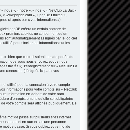
« nous », « notre », « nos », « NetClub La Sax' -
B », « www.phpbb.com », « phpBB Limited »,
gnée ci-après par « vos informations »).
ogiciel phpBB créera un certain nombre de
s deux premiers cookies ne contiennent qu’un
 vous sont automatiquement assignés par le logiciel
utilisé pour stocker les informations sur les
 », bien que ceux-ci soient hors de portée du
ormation que vous nous envoyez et que nous
sages invités »), l’enregistrement sur « NetClub La
une connexion (désignés ici par « vos
nnel utilisé pour la connexion à votre compte
. Vos informations pour votre compte sur « NetClub
Toute information en-dehors de votre nom
dure d’enregistrement, qu’elle soit obligatoire
n de votre compte sera affichée publiquement. De
même mot de passe sur plusieurs sites Internet
oigneusement et en aucun cas une personne
e mot de passe. Si vous oubliez votre mot de