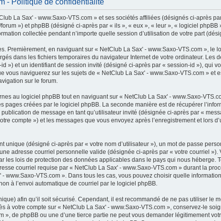
 Politique de confidentialité
lub La Sax' - www.Saxo-VTS.com » et ses sociétés affiliées (désignés ci-après par 
rum ») et phpBB (désigné ci-après par « ils », « eux », « leur », « logiciel phpB
ormation collectée pendant n’importe quelle session d’utilisation de votre part (dési
es. Premièrement, en naviguant sur « NetClub La Sax' - www.Saxo-VTS.com », le l
chargés dans les fichiers temporaires du navigateur Internet de votre ordinateur. Le
r-id ») et un identifiant de session invité (désigné ci-après par « session-id »), qui
e vous naviguerez sur les sujets de « NetClub La Sax' - www.Saxo-VTS.com » et est 
vigation sur le forum.
es au logiciel phpBB tout en naviguant sur « NetClub La Sax' - www.Saxo-VTS.com
es pages créées par le logiciel phpBB. La seconde manière est de récupérer l’inf
: la publication de message en tant qu’utilisateur invité (désignée ci-après par « mes
otre compte ») et les messages que vous envoyez après l’enregistrement et lors d’
t unique (désigné ci-après par « votre nom d’utilisateur »), un mot de passe perso
 une adresse courriel personnelle valide (désignée ci-après par « votre courriel »)
 les lois de protection des données applicables dans le pays qui nous héberge. 
adresse courriel requise par « NetClub La Sax' - www.Saxo-VTS.com » durant la procé
x' - www.Saxo-VTS.com ». Dans tous les cas, vous pouvez choisir quelle informatio
non à l’envoi automatique de courriel par le logiciel phpBB.
que) afin qu’il soit sécurisé. Cependant, il est recommandé de ne pas utiliser le 
accès à votre compte sur « NetClub La Sax' - www.Saxo-VTS.com », conservez-le s
m », de phpBB ou une d’une tierce partie ne peut vous demander légitimement votr