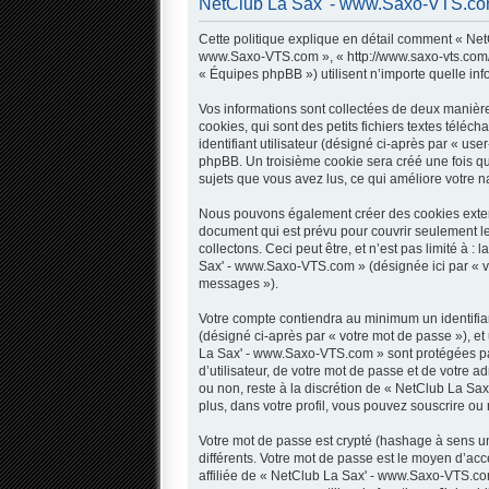
NetClub La Sax' - www.Saxo-VTS.com -
Cette politique explique en détail comment « NetC
www.Saxo-VTS.com », « http://www.saxo-vts.com/fo
« Équipes phpBB ») utilisent n’importe quelle inf
Vos informations sont collectées de deux manièr
cookies, qui sont des petits fichiers textes télé
identifiant utilisateur (désigné ci-après par « use
phpBB. Un troisième cookie sera créé une fois qu
sujets que vous avez lus, ce qui améliore votre na
Nous pouvons également créer des cookies extern
document qui est prévu pour couvrir seulement l
collectons. Ceci peut être, et n’est pas limité à 
Sax' - www.Saxo-VTS.com » (désignée ici par « v
messages »).
Votre compte contiendra au minimum un identifian
(désigné ci-après par « votre mot de passe »), et
La Sax' - www.Saxo-VTS.com » sont protégées par
d’utilisateur, de votre mot de passe et de votre 
ou non, reste à la discrétion de « NetClub La Sa
plus, dans votre profil, vous pouvez souscrire ou 
Votre mot de passe est crypté (hashage à sens uni
différents. Votre mot de passe est le moyen d’
affiliée de « NetClub La Sax' - www.Saxo-VTS.co