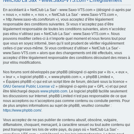
NetClub La Sax' - www.Saxo-VTS.com - Enregistrement
h
En accédant à « NetClub La Sax' - www.Saxo-VTS.com » (désigné ci-après par
e
« nous », « notre », « nos », « NetClub La Sax' - www.Saxo-VTS.com »,
r
« http://www.saxo-vts.com/forum »), vous acceptez d’être légalement
responsable des conditions suivantes. Si vous n’acceptez pas d’être
c
légalement responsable de toutes les conditions suivantes, alors n’accédez
h
pas et/ou n’utilisez pas « NetClub La Sax' - www.Saxo-VTS.com ». Nous
pouvons modifier celles-ci à n’importe quel moment et nous ferons tout pour
e
que vous en soyez informé, bien qu’il soit prudent de vérifier régulièrement
r
celles-ci par vous-même. Si vous continuez d’utiliser « NetClub La Sax' -
www.Saxo-VTS.com » alors que des changements ont été effectués, vous
acceptez d’être légalement responsable des conditions découlant des mises à
jour et/ou modifications.
Nos forums sont développés par phpBB (désigné ci-après par « ils », « eux »,
« leur », « logiciel phpBB », « www.phpbb.com », « phpBB Limited »,
« Équipes phpBB ») qui est un script libre de forum, déclaré sous la licence «
GNU General Public License v2
» (désigné ci-après par « GPL ») et qui peut
être téléchargé depuis
www.phpbb.com
. Le logiciel phpBB facilite seulement
les discussions sur Internet. phpBB Limited n’est pas responsable de ce que
nous acceptons ou n’acceptons pas comme contenu ou conduite permis. Pour
de plus amples informations au sujet de phpBB, veuillez consulter :
https://www.phpbb.com/
.
Vous acceptez de ne pas publier de contenu abusif, obscène, vulgaire,
diffamatoire, choquant, menaçant, à caractère sexuel ou tout autre contenu qui
peut transgresser les lois de votre pays, du pays où « NetClub La Sax' -