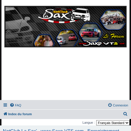
FAQ
Connexion
R
Index du forum
e
Langue :
c